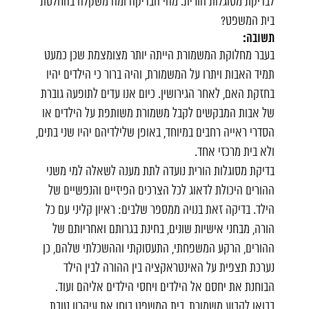
לבדיקת מסוגלות הורית. מהי הבדיקה ומה משקלה בהחלטת
בית המשפט?
תשובה:
בעבר מחלוקת המשמורת הייתה יותר מצומצמת שכן כמעט
תמיד האבות ויתרו על המשמורת, והיה ברור כי הילדים יהיו
בחזקת האם, לאחר הגירושין. כיום אנו עדים לתופעה גוברת
של אבות המבקשים לקבל משמורת משותפת על הילדים או
הסדרי ראייה רחבים במיוחד, באופן שלילדיהם יהיו שני בתים,
ולא בית מרכזי אחד.
בדיקת מסוגלות הורית נועדה לתת מענה לשאלה למי משני
ההורים היכולת לדאוג לכל הצרכים הפיזיים והנפשיים של
הילד. בדיקה זאת בנויה ממספר שלבים: ראיון קליני עם כל
הורה, מבחני אישיות שונים, בחינת בגרותם ואחריותם של
ההורים, הרקע המשפחתי, התעסוקתי וההשכלתי שלהם, כן
נערכת תצפית על האינטראקציה בין ההורה לבין הילד
הבוחנת את יחסם אל הילדים ויחסי הילדים אליהם ועוד.
בבואו לקבוע משמורת, בית המשפט בוחן את עיקרון טובת