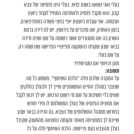
בעלי ואני נשאנו בשנת 1972. בעלי הינו פנסיונר של צבא
קבע. הוא מקבל פנסיה ולאחרונה התחיל לעבוד כיועץ
אבטחה. אני עובדת כיועצת יופי בחצי משרה בסופרפארם.
בזמן האחרון, אנו מדברים על גירושין. יש לנו דירה ברמת
השרון בה אנו מתגוררים אשר רשומה על שם שנינו ודירה
בבאר שבע שקנינו כהשקעה מפיצויי הפרישה שנרשמה רק
על שם בעלי.
מהן זכויותי אם נתגרש???
תשובה:
על המקרה שלכם חלה "הלכת השיתוף". משמע כל מה
שנצבר במהלך החיים המשותפים שייך לך ולבעלך בחלקים
שווים בלי חשיבות על שם מי רשום הרכוש. יש לך זכות לקבל
את מחצית הפנסיה של בעלך המשולמת לו מידי חודש
בחודשו ממנהל התשלומים של הצבא. גם הדירה בבאר שבע
שייכת לך במחציתה מאחר ונקנתה כתוצאה מהמענק שקיבל
בעלך מהצבא בעת פרישתו. הלכת השיתוף חלה על כל