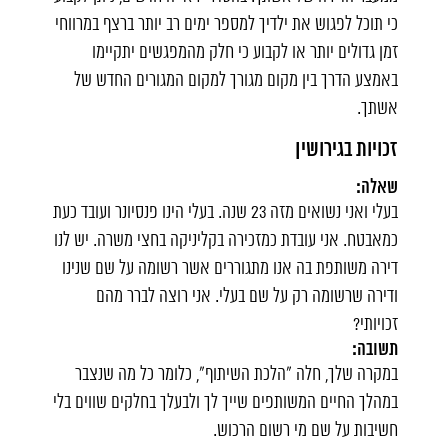
כי תוכל לפגוש את ילדיך למספר ימים רב יותר ברצף במרווחי
זמן גדולים יותר או לקבוע כי חלק מהמפגשים יתקיימו
באמצע הדרך בין מקום מגורך למקום המגורים החדש של
אשתך.
זכויות בגירושין
שאלה:
בעלי ואני נשואים מזה 23 שנה. בעלי הינו פנסיונר ועובד כעת
כמאבטח. אני עובדת כמזכירה בקליניקה בחצי משרה. יש לנו
דירה משותפת בה אנו מתגוררים אשר רשומה על שם שנינו
ודירה שרשומה רק על שם בעלי. אני רוצה לברר מהם
זכויותי?
תשובה:
במקרה שלך, חלה "הלכת השיתוף", כלומר כל מה שנצבר
במהלך החיים המשותפים שייך לך ולבעלך בחלקים שווים בלי
חשיבות על שם מי רשום הרכוש.