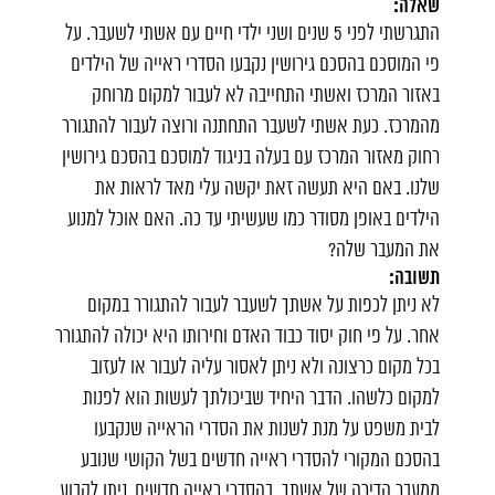
שאלה:
התגרשתי לפני 5 שנים ושני ילדי חיים עם אשתי לשעבר. על
פי המוסכם בהסכם גירושין נקבעו הסדרי ראייה של הילדים
באזור המרכז ואשתי התחייבה לא לעבור למקום מרוחק
מהמרכז. כעת אשתי לשעבר התחתנה ורוצה לעבור להתגורר
רחוק מאזור המרכז עם בעלה בניגוד למוסכם בהסכם גירושין
שלנו. באם היא תעשה זאת יקשה עלי מאד לראות את
הילדים באופן מסודר כמו שעשיתי עד כה. האם אוכל למנוע
את המעבר שלה?
תשובה:
לא ניתן לכפות על אשתך לשעבר לעבור להתגורר במקום
אחר. על פי חוק יסוד כבוד האדם וחירותו היא יכולה להתגורר
בכל מקום כרצונה ולא ניתן לאסור עליה לעבור או לעזוב
למקום כלשהו. הדבר היחיד שביכולתך לעשות הוא לפנות
לבית משפט על מנת לשנות את הסדרי הראייה שנקבעו
בהסכם המקורי להסדרי ראייה חדשים בשל הקושי שנובע
ממעבר הדירה של אשתך. בהסדרי ראייה חדשים, ניתן לקבוע