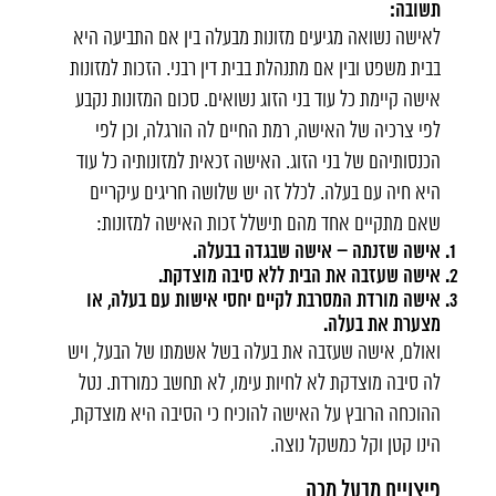
תשובה:
לאישה נשואה מגיעים מזונות מבעלה בין אם התביעה היא
בבית משפט ובין אם מתנהלת בבית דין רבני. הזכות למזונות
אישה קיימת כל עוד בני הזוג נשואים. סכום המזונות נקבע
לפי צרכיה של האישה, רמת החיים לה הורגלה, וכן לפי
הכנסותיהם של בני הזוג. האישה זכאית למזונותיה כל עוד
היא חיה עם בעלה. לכלל זה יש שלושה חריגים עיקריים
שאם מתקיים אחד מהם תישלל זכות האישה למזונות:
אישה שזנתה – אישה שבגדה בבעלה.
אישה שעזבה את הבית ללא סיבה מוצדקת.
אישה מורדת המסרבת לקיים יחסי אישות עם בעלה, או
מצערת את בעלה.
ואולם, אישה שעזבה את בעלה בשל אשמתו של הבעל, ויש
לה סיבה מוצדקת לא לחיות עימו, לא תחשב כמורדת. נטל
ההוכחה הרובץ על האישה להוכיח כי הסיבה היא מוצדקת,
הינו קטן וקל כמשקל נוצה.
פיצויים מבעל מכה