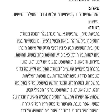
שאלה:
האם אפשר לתבוע פיצויים מבעל מכה בגין התעללות נפשית
ופיזית?
תשובה:
בתביעת נזיקין שהגישה אישה כנגד בעלה המכה בעוולת
התקיפה, ביקשה לחייב את הבעל ב"פיצויים עונשיים" בגין
נזק. בית המשפט קבע כי בין רכיבי הנזק של אישה מוכה,
ניתן למנות בין היתר, כאב פיזי, תחושת פחד, בושה, תחושת
בדידות, ודיכאון. בית המשפט קבע כי יש לעשות שימוש
בהכרה ב"פיצויים עונשיים" בעוולת התקיפה וליישמה בדיני
משפחה כדרך נוספת להתמודדות עם תופעת האלימות
במשפחה. במקרה זה, הבעל הורשע במשפט פלילי בתקיפה
חבלנית של אשתו. בית המשפט בהליך הפלילי קבע,
שכתוצאה ישירה ממעשה התקיפה נחבלה האישה חבלה של
ממש, ואפה נשבר. הערעור על פסק הדין הפלילי נדחה,
והפסק הפך לחלוט. בתוך כך, פסק בית המשפט על דרך