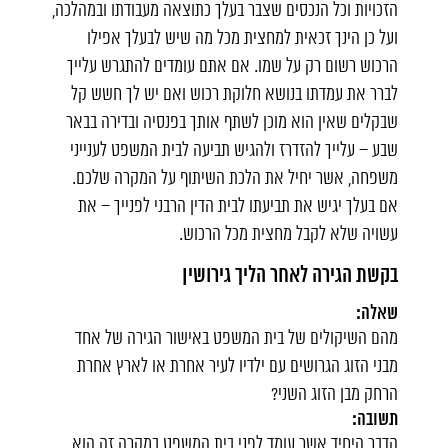
הזכויות וכל הנכסים שצבר בעלך כתוצאה מעבודתו ובמהלכה,
ועל כן הינך זכאית למחצית מכל מה שיש לבעלך אפילו
הרכוש רשום רק על שמו. אם אתם עומדים להתגרש עלייך
לברר את עמדתו בנושא חלוקת רכוש ואם יש לך חשש קל
שבקלים שאין הוא מוכן לשתף אותך בפנסיה ובדירה בבאר
שבע – עלייך להזדרז ולהגיש תביעה לבית המשפט לענייני
משפחה, אשר יחיל את הלכת השיתוף על המקרה שלכם.
אם בעלך יגיש את תביעתו לבית הדין הרבני לפנייך – את
עשויה שלא לקבל מחצית מכל הרכוש.
בקשת הגירה לאחר הליך גירושין
שאלה:
מהם השיקולים של בית המשפט באישור הגירה של אחד
מבני הזוג הגרושים עם ילדיו לעיר אחרת או לארץ אחרת
הרחק מבן הזוג השני?
תשובה:
הדבר היחיד אשר עומד לפני בית המשפט במקרה זה הוא