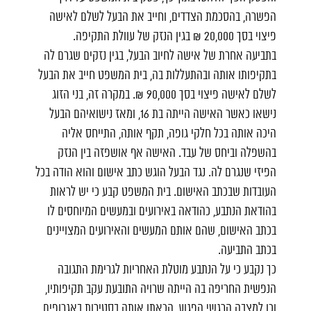
הפשרה, בהסכמת הצדדים, וחייב את הבעל לשלם לאישה
פיצוי בסך 20,000 ₪ בגין הנזק של עוולת התקיפה.
בתביעה אחרת של אישה לחיוב הבעל, בגין נזקים שגרם לה
בתקיפותו אותה ובהתעללות בה, בית המשפט חייב את הבעל
לשלם לאישה פיצוי בסך 90,000 ₪. במקרה זה, בני הזוג
נישאו כאשר האישה הייתה בת 16, ומאז נישואיהם הבעל
היכה אותה בכל חלקי גופה, תקף אותה, התייחס אליה
בהשפלה וביחס של עבד. האישה אף אושפזה בין הנזק
הפיזי שנגרם לה. נגד הבעל הוגש כתב אישום והוא הודה בכל
העובדות שבכתב האישום. בית המשפט קבע כי יש לראות
בהודאת הנתבע, כהודאה באירועים ובמעשים המיוחסים לו
בכתב האישום, שהם אותם המעשים והאירועים המצויינים
בכתב התביעה.
כך נקבע כי על הנתבע מוטלת האחריות לגרימת התגובה
הנפשית החריפה בה הייתה שרויה התובעת עקב תקיפותיו,
וכן למצבה הרגשי הפגוע, הכאתו אותה בסטירות באגרופים