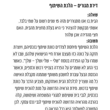
דירת מגורים – הלכת השיתוף
שאלה:
הבית בו אנו מתגוררים מזה 15 שנים רשום על שמי בלבד.
אשתי מבקשת להצהיר כי היא בעלת מחצית מהבית. האם
חצי מהדירה אכן שלה?
תשובה:
הלכת השיתוף מיחסת לצדדים כוונת שיתוף בנכסיהם, ויוצרת
חזקה על כוונה כזו מעצם אורח חיי הנישואין שלהם, שבו לא
שמרו על קו הפרדה בנוסח "שלי – שלי ושלך – שלך". כאשר
בני הזוג לא שומרים על הפרדה בענייני רכוש וכספים, וכאשר
הכנסת הבעל עוברת לחשבון משותף שממנה מקבלת האישה
כל מה שצריך לכלכלת הבית ואחזקתו, מצביע הדבר על כוונת
שיתוף ברכוש. מידת הראיה הדרושה על מנת להוכיח שיתוף
בנכסים, לגבי בית ששימש למגורי המשפחה ושימושה, קלה
בהרבה מהראיה הדרושה להוכיח שיתוף לגבי נכס עסקי. לכן
התשובה לשאלתך היא ככל הנראה כן.