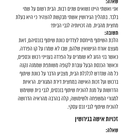
שאלה:
אני ואשתי היינו נשואים שנים רבות. הבית רשום על שמי
בלבד. בתהליך הגירושין אשתי מבקשת להצהיר כי היא בעלת
מחצית מהבית. מה זכויותיה לגבי הבית?
תשובה:
הלכת השיתוף מייחסת לצדדים כוונת שיתוף בנכסיהם, זאת
מעצם אורח הנישואין שלהם, שבו לא שמרו על קו הפרדה.
כאשר בני הזוג לא שומרים על הפרדה בענייני רכוש וכספים,
וכאשר הכנסת הבעל עוברת לקופה משותפת שממנה נקנה
כל מה שנדרש לכלכלת הבית, מצביע הדבר על כוונת שיתוף
ברכוש ועל זכות האישה במחצית דירת המגורים. הראיות
הדרושות על מנת להוכיח שיתוף בנכסים, לגבי בית ששימש
למגורי המשפחה ולשימושה, קלה בהרבה מהראיה הדרושה
להוכיח שיתוף לגבי נכס עסקי.
זכויות אישה בגירושין
שאלה: