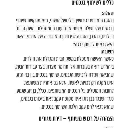
כללים לשיתוף בנכסים
שאלה:
במסגרת משפט גירושין שלי ושל אשתי, היא מבקשת שיתוף
בנכסים שלי ושלה. אשתי אינה עובדת ומטפלת במשק הבית
ובילדינו, כמו כן, הסיבה לגירושין היא בגידה של אשתי. האם
היא זכאית לשיתוף כזה?
תשובה:
כאשר האישה מטפלת במשק הבית ומגדלת את הילדים,
ביהמ"ש רואה בעובדות אלו תרומה מצדה, בצד עבודות הבעל,
שהביאה ועזרה לרכישת הנכסים. שיתוף בנכסים בין בני הזוג
אינו מקנה רק זכויות לאשה, אלא גם אחריות משותפת
לחובות המוטלים על הנכסים המשותפים. ככלל, בן זוג שנטען
כנגדו שבגד בבן זוגו אינו מקופח עקב זאת בזכותו בנכסים,
שהוא זכאי להם עקב הלכת השיתוף בנכסים.
הצהרה על רכוש משותף – דירת מגורים