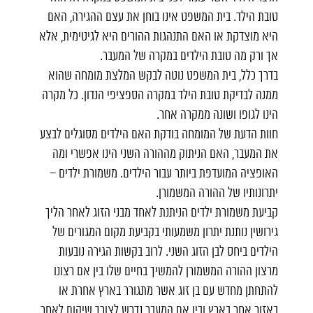
טובת הילד. בית המשפט אינו בוחן את עצם ההגירה, האם
היא מוצדקת או האם התנהגות ההורים היא לגיטימית, אלא
אך ורק מה טובת הילדים במקרה של המעבר.
בדרך כלל, בית המשפט נוטה לבקש המלצת מומחה שהוא
ממנה לבדיקת טובת הילד במקרה הספציפי הנדון. כל מקרה
הינו לגופו ושונה ממקרה אחר.
חוות הדעת של המומחה בודקת האם הילדים מסוגלים לבצע
את המעבר, האם הניתוק מההורה השני הינו אפשרי ומה
האופציה המועדפת ביותר עבור הילדים. משמורת ילדים –
יתרונותיו של ההורה המשמורן.
קביעת משמורת ילדים הניתנת לאחד מבני הזוג לאחר הליך
גירושין נותנת יתרון משמעותי בקביעת מקום המגורים של
הילדים ביחס לבן הזוג השני. לרוב בקשות הגירה נובעות
מרצון ההורה המשמורן להמשיך בחיים שלו בין אם רצונו
להתחתן מחדש עם בן זוג אשר מתגורר בארץ אחרת או
באזור אחר בארץ ובין אם המעבר נדרש לצורך שיקום לאחר