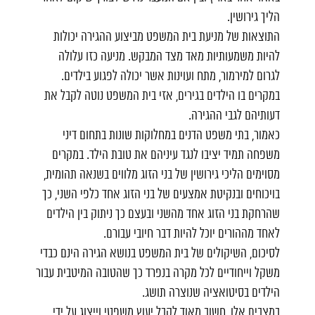
הליך גירושין.
התוצאות של מניעת בית המשפט מביצוע ההגירה יכולות
להיות משמעותיות מאד מצד המבקש. מניעה כזו עלולה
לגרום למירמור, מתח ועוינות אשר יכולה לפגוע בילדים.
במקרים בו הילדים בגירים, אזי בית המשפט נוטה לקבל את
דעותיהם לגבי ההגירה.
כאמור, בתי משפט הדנים במחלוקות שונות בתחום דיני
משפחה תמיד יציבו לנגד עיניהם את טובת הילד. במקרים
מסוימים הליכי גירושין של בני הזוג מלווים בשנאה תהומית,
בויכוחים ובנקיטת אמצעים של בני הזוג אחד כלפי השני, כך
שהרחקת בני הזוג אחד מהשני ובעצם כך ניתוק בין הילדים
לאחד מההורים יוכל להיות דבר חיובי עבורם.
לסיכום, השיקולים של בית המשפט בנושא הגירה הינם כבדי
משקל וייחודיים לכל מקרה בנפרד כך שהטובה המיטבית עבור
הילדים בסיטואציה שנוצרה תושג.
במצבים אלו, חשוב מאוד לקבל יעוץ משפטי וייצוג על ידי