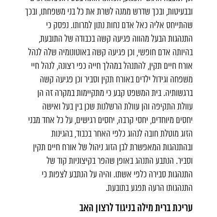
ובבעיטות, ובכך שדרש ממנה לשרת את כל בני משפחתו, ובכך
שהתייחס אליה כאל אדם נחות נתון למרותו. נפסק כי
התנהגות הבעל מהווה פגיעה קשה בכבודה של התובעת,
בהיותה אדם חופשי, וכן פגיעה קשה באוטונומיה שלה לנהל
אורח חיים תקין, להתנהל במהלך חייה כפי רצונה, לנהל חיי
משפחה וגידול ילדים באורח תקין וסביר וכן פגיעה קשה
ברגשותיה. בית המשפט קבע כי מתקיימות במקרה זה הן
עוולת התקיפה והן עוולת הרשלנות שכן בין בעל ואישה
יחסים מיוחדים, יחסי קרבה, יחסים רגישים, על כל אחד מבני
הזוג מוטלת חובה לנהוג כלפי האחר בכבוד, בהגינות
ובהתנהגות המאפשרת לבן הזוג ניהול של אורח חיים תקין
וסביר. הנתבע התנהג באופן שהפר בקיצוניות קוד של
התנהגות סבירה כלפי אשתו. והיה על הנתבע לצפות כי
התנהגותו הרעה תפגע בתובעת.
עריכת ברית מילה בניגוד לרצון האב