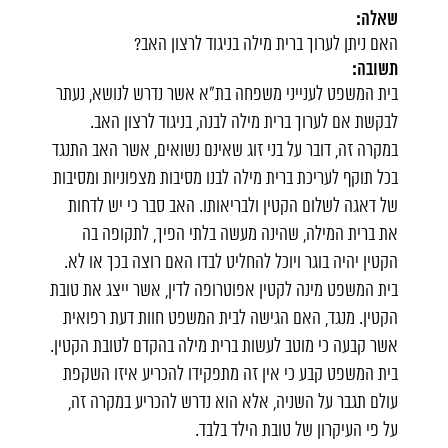
שאלה:
האם ניתן לערוך ברית מילה בניגוד לרצון האב?
תשובה:
בית המשפט לענייני משפחה בת"א אשר נדרש לנושא, נעתר
לבקשת אם לערוך ברית מילה לבנה, בניגוד לרצון האב.
במקרה זה, דובר על בני זוג שאינם נשואים, אשר האב התנגד
בכל תוקף לעריכת ברית מילה לבנו מסיבות מצפוניות ומסיבות
של דאגה לשלום הקטין ולבריאותו. האב סבר כי יש לדחות
את ברית המילה, שהינה מעשה בלתי הפיך, לתקופה בה
הקטין יהיה בוגר ויוכל להחליט לבדו האם רוצה בכך או לא.
בית המשפט מינה לקטין אפוטרופה לדין, אשר ייצג את טובת
הקטין. מנגד, האם הגישה לבית המשפט חוות דעת רפואית
אשר קבעה כי מוטב לעשות ברית מילה בהקדם לטובת הקטין.
בית המשפט קבע כי אין זה מתפקידו להכריע איזו השקפת
עולם תגבר על השניה, אלא הוא נדרש להכריע במקרה זה,
על פי העיקרון של טובת הילד בלבד.