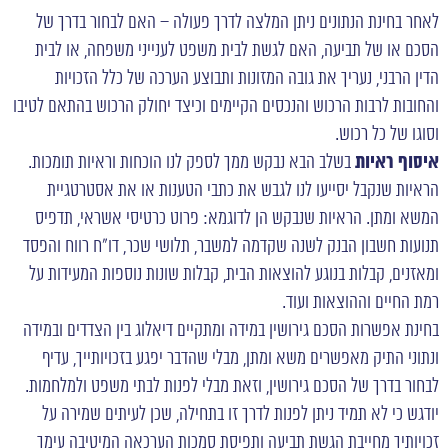
לאחר בחינת הנתונים ניתן המלצה לדרך פעולה – האם לבחור בדרך של
הסכם או של תביעה, האם לגשת לבית משפט לענייני משפחה, או לבית
הדין הרבני, נעריך את גובה המזונות ותבוצע הערכה של כלל הזכויות
והחובות לרבות הרכוש והנכסים הקיימים וכיצד יחולק הרכוש בהתאם לטיבו
וסוגו של כל רכוש.
איסוף ראיות
בשלב הבא נבקש ממך לספק לנו הוכחות וראיות תומכות.
הראיות שנקבל יסייעו לנו לגבש את כתבי הטענות או את אסטרטגיית
המשא ומתן. הראיות שנבקש הן לדוגמא: פרוט כרטיסי אשראי, תדפיס
תנועות חשבון הבנק לשנה שקדמה למשבר, תלושי שכר, דו"ח רווח והפסד
ומאזנים, קבלות בנוגע להוצאות הבית, קבלות שונות נוספות המעידות על
רמת החיים וההוצאות ועוד.
בחינת אפשרות הסכם גירושין במידה ומתקיים דיאלוג בין הצדדים ובמידה
ונתוני התיק מאפשרים משא ומתן, מבלי שהדבר יפגע בזכויותייך, עדיף
לבחור בדרך של
הסכם גירושין
, וזאת מבלי לפנות לבתי משפט ולמלחמות.
יודגש כי לא תמיד ניתן לפנות לדרך זו בתחילה, שכן לעיתים שמירה על
זכויותיך מחייבת הגשת תביעה ותפיסת סמכות הערכאה המיטיבה עימך