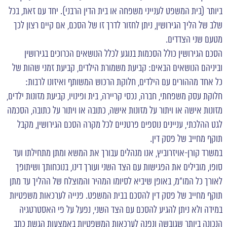
ביותר (בית המשפט לענייני משפחה או בית הדין הרבני). יחד עם זאת, בכל
שלב של הליך הגירושין, ניתן לחזור לדרך זו של הסכם, אם קיים רצון לכך
מטעם שני הצדדים.
הסכם הגירושין כולל הסכמות בנוגע לכלל הנושאים הכרוכים בגירושין
וביניהם הנושאים הבאים: קביעת
משמורת הילדים
, קביעת זמני שהות של
כל אחד מההורים עם הילדים, חלוקת הרכוש המשותף ואיזונו לרבות:
חלוקת עסק משפחתי, חברה,
נכסי קריירה
, בית ופינויו, קביעת
מזונות ילדים
,
מזונות אישה או ויתור על מזונות אישה, כתובה או ויתור על כתובה, הסכמה
לגט ההלכתי, עניינים נוספים פרטניים לכל מקרה הסכם הגירושין, מקבל
תוקף מחייב של פסק דין.
במשרד קורן-אויזרוביץ, אנו מנהלים עבורך את המשא ומתן מתחילתו ועד
סופו, מובילים את הפגישות עם הצד השני ועורך דינו, בנוכחותך ושיתופך
לאורך כל המו"מ, באופן שיביא לסיומו המהיר והמוצלח של ההליך עד מתן
תוקף מחייב של פסק דין להסכם בבית המשפט. פנייה לערכאות משפטיות
במידה ולא ניתן להגיע להסכם עם הצד השני, נפעל על פי האסטרטגיה
הנכונה ביותר שגובשה ונפנה לערכאות המשפטיות באמצעות הגשת כתב