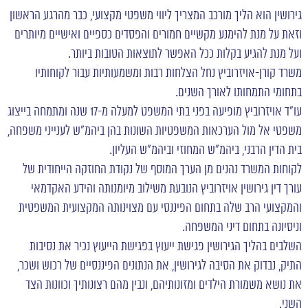
גירושין הוא הליך מורכב המצריך ליווי משפטי מקצועי, כבר מהרגע הראשון
וזאת על מנת להימנע מקשיים חמורים והפסדים כספיים ואישיים מיותרים
ועל מנת להגיע בקלות ככל האפשר לתוצאות הטובות ביותר.
משרד קורן-אויזרוביץ נחל הצלחות רבות ומשמעותיות עבור לקוחותיו
בתחומי התמחותו לאורך השנים.
עו"ד אויזרוביץ מופיעה בפני בתי המשפט למעלה מ-17 שנה ומתמחה בייצוג
משפטי אל מול הערכאות המשפטיות השונות בהן ביהמ"ש לענייני משפחה,
בית הדין הרבני, ביהמ"ש המחוזי וביהמ"ש העליון.
לקוחות המשרד נהנים מן הערך המוסף של נקודת החוזקה הייחודית של
עורך דין גירושין אויזרוביץ הנובעת משילוב מיומנותה
והידע האקדמאי
והמקצועי הרב שלה בתחום הפיננסי עם מצוינותה המקצועית המשפטית
וניסיונה בתחום דיני המשפחה.
השלבים בהליך הגירושין פגישת ייעוץ בפגישת הייעוץ נכיר את נסיבות
התיק, נבדוק את הסיבה לגירושין, את הנתונים הפיננסיים של רכוש ושכר,
את נושא משמורת הילדים ומזונותיהם, ונבין מהם רצונותיך וכוונות הצד
השני.