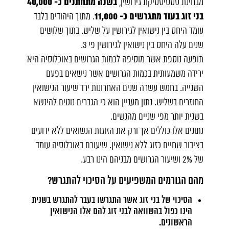
בשנה מתחתנים כ- 40,000
מבחינת סטטיסטיקת גירושין,
בני זוג בעוד מתגרשים כ- 11,000
. מתוך היהודים בלבד
עומד היחס בין נישואין לגירושין על שליש. בתוך שלושים
שנים עלה היחס בין נישואין לגירושין פי 3.
תופעה נוספת אשר מוסיפה לכמות הגרושים באוכלוסיה היא
ירידה משמעותית בכמות הגרושים אשר נישאים בפעם
השנייה. בחמש עשרה שנים האחרונות ירד שיעור הנישואין
החוזרים בשליש. נתון מעניין הוא כי הגברים נוטים להינשא
בשנית יותר מפי שניים מהנשים.
נתונים אלו כוללים אך ורק את הזוגות הנשואים ללא ידועים
בציבור שחיים כזוג ללא נישואין. שיעורם באוכלוסיה עומד
של 2% ושיעור הגרושים מבניהם הינו רבע.
מהם הגורמים המשפיעים על הסיכוי להתגרש?
הסיכוי של בני זוג אשר התגרשו בעבר להתגרש בשנית
הינו כפול בהשוואה לבני זוג להם אלו הנישואין
הראשונים.