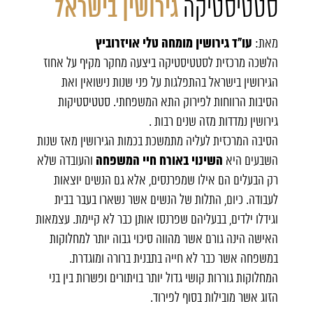
סטטיסטיקה
גירושין בישראל
עו"ד גירושין מומחה טלי אויזרוביץ
מאת:
הלשכה מרכזית לסטטיסטיקה ביצעה מחקר מקיף על אחוז
הגירושין בישראל בהתפלגות על פני שנות נישואין ואת
הסיבות הרווחות לפירוק התא המשפחתי. סטטיסטיקות
גירושין נמדדות מזה שנים רבות .
הסיבה המרכזית לעליה מתמשכת בכמות הגירושין מאז שנות
השינוי באורח חיי המשפחה
השבעים היא
והעובדה שלא
רק הבעלים הם אילו שמפרנסים, אלא גם הנשים יוצאות
לעבודה. כיום, התלות של הנשים אשר נשארו בעבר בבית
וגידלו ילדים, בבעליהם שפרנסו אותן כבר לא קיימת. עצמאות
האישה הינה גורם אשר מהווה סיכוי גבוה יותר למחלוקות
במשפחה אשר כבר לא חייה בתבנית ברורה ומוגדרת.
המחלוקות גוררות קושי גדול יותר בויתורים ופשרות בין בני
הזוג אשר מובילות בסוף לפירוד.