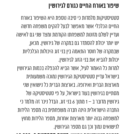
שיפור באורח החיים כגורם לגירושין
סטטיסטיקות מלמדות כי סיבה נוספת היא השיפור באורח
החיים הכלכלי אשר מאפשר לבעל להקים משפחה חדשה
ועדיין לשלם
מזונות
למשפחתו הקודמת ומצד שני גם לאישה
יש יותר יכולת להסתדר גם במקרה של
גירושין
. מכאן,
שבמקרה של חוסר התאמה בין בני זוג היכולות הכלכליות
יכולות להביא את בני הזוג לגירושין.
למרות כל האמור לעיל, אשר הביא להכפלה בכמות הגירושין
בישראל עדיין סטטיסטיקת הגירושין נמוכה משמעותית
מארצות הברית ואירופה. בארצות הברית כל נישואין שני
מסתיים בגירושין בעוד בישראל, על פי סטטיסטיקה של
גירושין מדובר ב – 1 מתוך 6 בני זוג. הבדל ניכר זה מלמד כי
החברה הישראלית הינה חברה משפחתית בה מספר הלידות
למשפחה גבוה יותר מארצות אחרות, מספר הלידות מחוץ
לנישואים נמוך וכך גם מספר הגירושין.