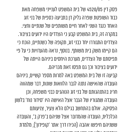
פסק דין 4520/05 של בית המשפט לענייני משפחה מאת
כבוד השופטת שפרה גליק דן בתביעה כספית של בני זוג
האחד כנגד השני לאחר חיים משותפים של שנתיים וחצי.
במקרה זה, בית המשפט קבע כי הצדדים היו ידועים בציבור.
הצדדים התגוררו יחד כבני זוג, תקופה של כשנתיים, הוכח כי
הם קיימו משק בית משותף. בנוסף, נראה מהעדויות כי על פי
תפיסתם של הצדדים, מערכת היחסים ביניהם הייתה של
ידועים בציבור וכך גם תפסו זאת מכריהם.
קביעה זו של בית המשפט באה למרות מספר קשיים, ביניהם
העובדה שהאישה נתנה לגבר הלוואות שונות, דבר שמהווה
חריג בהתנהגותם של בני זוג הנוהגים כבני משפחה, וכן
העובדה שמגוריו של הגבר אצל האישה היו 'סידור נוח' בלשון
הפסיקה. אולם בהתחשב בגילם הלא צעיר, צניעותם
הכלכלית, העובדה שהמדובר אצל שניהם ב'פרק ב', והעובדה
ששניהם חיפשו אהבה (הכירו דרך אתר 'קופידון'), מלמדת