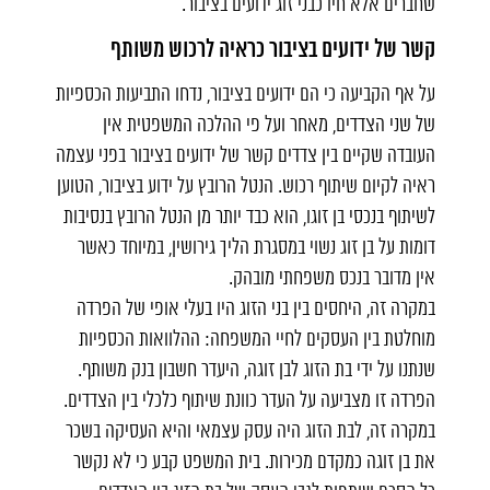
שחברים אלא חיו כבני זוג ידועים בציבור.
קשר של ידועים בציבור כראיה לרכוש משותף
על אף הקביעה כי הם ידועים בציבור, נדחו התביעות הכספיות
של שני הצדדים, מאחר ועל פי ההלכה המשפטית אין
העובדה שקיים בין צדדים קשר של ידועים בציבור בפני עצמה
ראיה לקיום שיתוף רכוש. הנטל הרובץ על ידוע בציבור, הטוען
לשיתוף בנכסי בן זוגו, הוא כבד יותר מן הנטל הרובץ בנסיבות
דומות על בן זוג נשוי במסגרת הליך גירושין, במיוחד כאשר
אין מדובר בנכס משפחתי מובהק.
במקרה זה, היחסים בין בני הזוג היו בעלי אופי של הפרדה
מוחלטת בין העסקים לחיי המשפחה: ההלוואות הכספיות
שנתנו על ידי בת הזוג לבן זוגה, היעדר חשבון בנק משותף.
הפרדה זו מצביעה על העדר כוונת שיתוף כלכלי בין הצדדים.
במקרה זה, לבת הזוג היה עסק עצמאי והיא העסיקה בשכר
את בן זוגה כמקדם מכירות. בית המשפט קבע כי לא נקשר