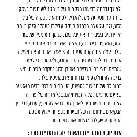
כל הסכם שותפות לגבי העסק של בת הזוג בין הצדדים,
ולפיכך נדחתה תביעתו הכספית של בן הזוג לשותפות בעסק.
בן הזוג הועסק על מנת להגדיל ולפתח את עסקיה של בת
הזוג, ולכן על עצם הרחבת העסק וגדילתו במהלך הזמן בו הם
היו ידועים בציבור, הוא קיבל שכר. בנוסף המוניטין של בת
הזוג, הוא פרי כישרונה, והיא זו אשר צברה את המוניטין
שלה, יזמה את הקמת עסקה, היא יצרה אותו והיא הפעילה
אותו הרבה לפני שהכירה את התובע, ולא סביר כי לאחר
שנתיים וחצי בהן העסיקה את בן הזוג כמקדם מכירות, היא
צריכה להתחלק עימו ברווחים או במוניטין שלה.
תחום זה של תביעות כספיות, הנו תחום מורכב ורבים האנשים
שאינם מודעים למלוא זכויותיהם. בכל מקרה של פרידה
לאחר חיים משותפים לאורך זמן, כדאי להתייעץ עם עורכי דין
הבקיאים בתחום זה של תביעות כספיות. ייעוץ משפטי
מקצועי יסייע לכם למצות את זכויותיכם.
אנשים, שהתעניינו במאמר זה, התעניינו גם ב: