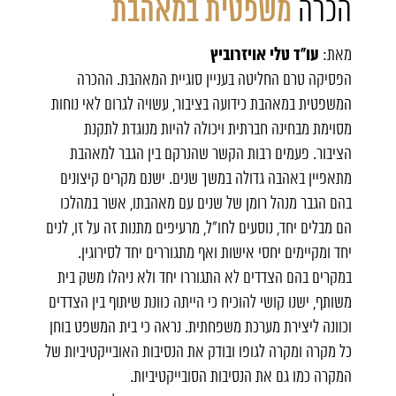
הכרה
משפטית במאהבת
עו"ד טלי אויזרוביץ
מאת:
הפסיקה טרם החליטה בעניין סוגיית המאהבת. ההכרה
המשפטית במאהבת כידועה בציבור, עשויה לגרום לאי נוחות
מסוימת מבחינה חברתית ויכולה להיות מנוגדת לתקנת
הציבור. פעמים רבות הקשר שהנרקם בין הגבר למאהבת
מתאפיין באהבה גדולה במשך שנים. ישנם מקרים קיצונים
בהם הגבר מנהל רומן של שנים עם מאהבתו, אשר במהלכו
הם מבלים יחד, נוסעים לחו"ל, מרעיפים מתנות זה על זו, לנים
יחד ומקיימים יחסי אישות ואף מתגוררים יחד לסירוגין.
במקרים בהם הצדדים לא התגוררו יחד ולא ניהלו משק בית
משותף, ישנו קושי להוכיח כי הייתה כוונת שיתוף בין הצדדים
וכוונה ליצירת מערכת משפחתית. נראה כי בית המשפט בוחן
כל מקרה ומקרה לגופו ובודק את הנסיבות האובייקטיביות של
המקרה כמו גם את הנסיבות הסובייקטיביות.