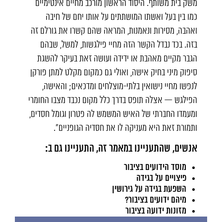
משק בית משותף. היסוד הראשון מורכב מחיים אינטימיים
כמו בין בעל ואשתו המושתתים על אותו יחם של חיבה
ואהבה, מסירות ונאמנות, המראה שהם קשרו את גורלם זה
בזה. בכד נבדל הקשר הזה מחיי פילגשות, למשל, שבהם
הגבר מקיים מאהבת או ידידה ועושה זאת בעיקר להשגת
סיפוק מיני בחיק אישה, ואולי גם כמקום מקלט למתן פורקן
לנפשו מחיי נישואין בלתי-מוצלחים ומדכאים; והאישה,
הפילגש — אצלה תופס בדרך כלל מקום נכבד מצבו החומרי
ומעמדו החברתי של האיש המשמש לה פטרון וגומל חסדים,
ותמורת זאת היא מעניקה לו את חסדיה הגופניים".
אנשים, שהתעניינו במאמר זה, התעניינו גם ב:
מוסד הידועים בציבור
פיצויים על בגידה
השפעת בגידה על גירושין
מיהם ידועים בציבור?
מזונות ידועה בציבור