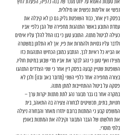
את טענות האמא על יחס מנכר של בנה כלפיה, הפעלת לחץ
נפשי או אלימות נפשית או מילולית.
בפסק דין אחר, כבוד השופטת גליק גם כן לא קיבלה את
עמדת התובע באשר התנהגות מחפירה של הבן כלפי אביו
כעילה לביטול מתנה. התובע טען כי בנו החל להלך עליו אימים
ולדבר עליו גסויות ולהמרות את פיו, אך לא התלונן במשטרה
או הביא כל ראיות לכך. הנתבע כמובן הכחיש התנהגות כזו
מצידו ואף טען כי נהג לבקר את אביו מדי שבוע במיטת חוליו.
השופטת שטיין קבעה בפסק דין אחר כי שני הצדדים התנהגו
בצורה מחפירה אחד כלפי השני (מדובר באב ובנו) ולכן לא
פסקה על ביטול ההתחייבות למתן מתנה.
במקרה אחר בו גבר מבוגר נהג לתת מתנות יקרות ערך –
חנויות, בתים, תכשיטים לבחורה צעירה בה התאהב, בית
המשפט קבע כי המתנות ברובם יחזרו מאחר והבחורה ניצלה
את חולשתו של הגבר המבוגר וקיבלה את המתנות באופן
בלתי מוסרי.