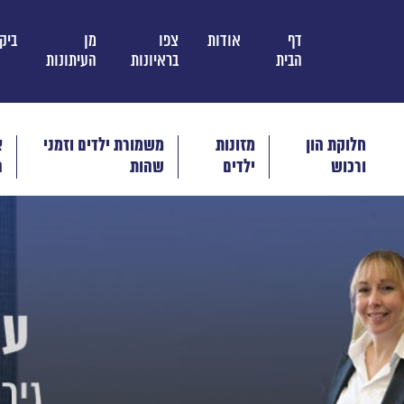
דף
אודות
צפו
מן
ביק
הבית
בראיונות
העיתונות
חלוקת הון
מזונות
משמורת ילדים וזמני
א
ורכוש
ילדים
שהות
ה