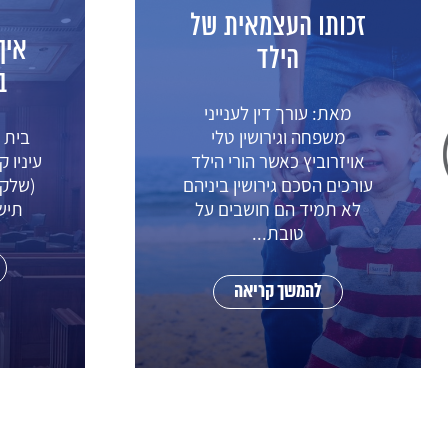
כיצ
איך נקבעים מזונות
בבית המשפט?
הסכם 
בית המשפט רואה אל מול
איש
עיניו קודם כול את טובת הילד
הסכ
(שלקטין לא יחסר ורמת חייו
נועד
תישמר) תוך כדי איזון...
גמ
להמשך קריאה