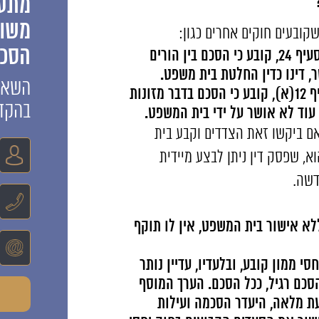
מתענ
משות
שקובעים חוקים אחרים כגון:
הסכמ
חוק הכשרות המשפטית והאפוטרופסות תשכ"ב-1962, בסעיף 24, קובע כי הסכם בין הורים
, דינו כדין החלטת בית משפט.
השאיר
החוק לתיקון דיני משפחה (מזונות), תשי"ט–1959, בסעיף 12(א), קובע כי הסכם בדבר מזונות
בהקד
 עוד לא אושר על ידי בית המשפט.
אם ביקשו זאת הצדדים וקבע בית
א, שפסק דין ניתן לבצע מיידית
דשה.
לא אישור בית המשפט, אין לו תוקף
י ממון קובע, ובלעדיו, עדיין נותר
הסכם רגיל, ככל הסכם. הערך המוסף
עת מלאה, היעדר הסכמה ועילות