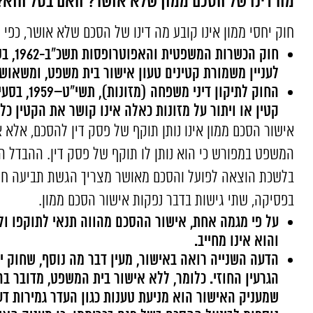
מה דינו של הסכם ממון שלא אושר? האם בטל הוא?
חוק יחסי ממון אינו קובע מה דינו של הסכם שלא אושר, כפי 
לעניין משמורת קטינים טעון אישור בית משפט, ומשאושר
קטין או ויתור על מזונות כאלה אינו קושר את הקטין כל
אישור
הסכם ממון
אינו נותן תוקף של פסק דין להסכם, אלא 
המשפט במפורש כי הוא נותן לו תוקף של פסק דין. ההבדל הו
בלשכת הוצאה לפועל והסכם מאושר מצריך הגשת תביעה ח
בפסיקה, שתי גישות בדבר נפקות אישור הסכם ממון.
על פי מגמה אחת, אישור ההסכם מהווה תנאי לתוקפו ול
והוא אינו מחייב.
הדעה השנייה רואה באישור, מעין דבר מה נוסף, שחוק יחס
הגרעין החוזי. כלומר, ללא אישור בית המשפט, מדובר ב
שמעניק האישור הוא מניעת טענות כגון העדר גמירות ד