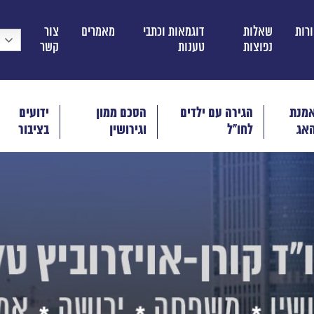
ורות
שאלות
דוגמאות וכתבי
מאמרים
צור
נפוצות
טענות
קשר
מנת
הגירה עם ילדים
הסכם ממון
ידועים
אג
לחו"ל
וגירושין
בציבור