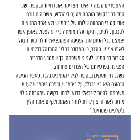
האפשריים טענה זו אינה מצדיקה את דחיית הבקשה, שכן
המדובר בבקשת מומחה מטעם ביהמ"ש, אשר הינו גורם
אובייקטיבי המהווה שלוחו של ביהמ"ש ולא אחד מהניצים
לסכסוך. לפיכך, חזקה על המומחה כי ידע לפעול באופן אשר
יצמצם ככל הניתן את הפגיעה הפוטנציאלית לה טוען הבעל.
לא זו אף זו, הוזכר, כי המדובר בהליך המתנהל בדלתיים
סגורות בביהמ"ש לענייני משפחה, כך שמטבע הדברים
הפגיעה בפרטיותם של הצדדים פחותה.
בשלב זה, עסקינן בבקשה לגילוי מסמכים בלבד, כאשר הגישה
הנהוגה היא כי: "ככלל, על ביהמ"ש, ובפרט ביהמ"ש לענייני
משפחה, להיות ליבראלי בבואו לבחון בקשה שמטרתה גילוי
מידע, לאור הרצון לרדת לחקר האמת ולקיים את ההליך
ב'קלפים פתוחים'.".