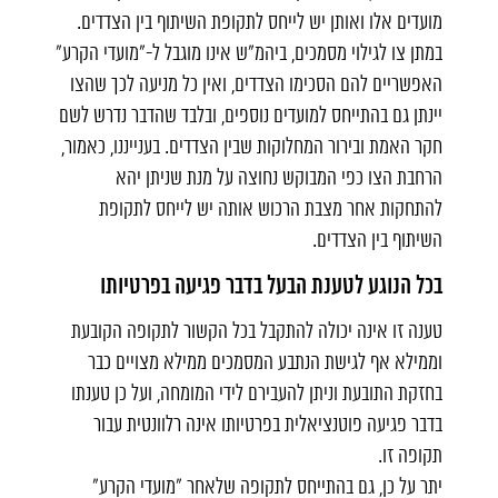
מועדים אלו ואותן יש לייחס לתקופת השיתוף בין הצדדים.
במתן צו לגילוי מסמכים, ביהמ"ש אינו מוגבל ל-"מועדי הקרע"
האפשריים להם הסכימו הצדדים, ואין כל מניעה לכך שהצו
יינתן גם בהתייחס למועדים נוספים, ובלבד שהדבר נדרש לשם
חקר האמת ובירור המחלוקות שבין הצדדים. בענייננו, כאמור,
הרחבת הצו כפי המבוקש נחוצה על מנת שניתן יהא
להתחקות אחר מצבת הרכוש אותה יש לייחס לתקופת
השיתוף בין הצדדים.
בכל הנוגע לטענת הבעל בדבר פגיעה בפרטיותו
טענה זו אינה יכולה להתקבל בכל הקשור לתקופה הקובעת
וממילא אף לגישת הנתבע המסמכים ממילא מצויים כבר
בחזקת התובעת וניתן להעבירם לידי המומחה, ועל כן טענתו
בדבר פגיעה פוטנציאלית בפרטיותו אינה רלוונטית עבור
תקופה זו.
יתר על כן, גם בהתייחס לתקופה שלאחר "מועדי הקרע"