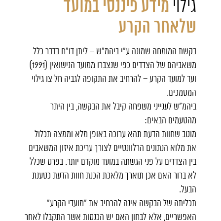
גילוי
מידע פיננסי במועד
שלאחר הקרע
בקשת המומחה שמונה ע"י ביהמ"ש – ליתן דו"ח בדבר כלל
משאביהם של הצדדים כפי שנצברו ממועד הנישואין (1991)
ועד למועד הקרע – להרחיב את התקופה לגביה חל צו גילוי
המסמכים.
ביהמ"ש לענייני משפחה קיבל את הבקשה, בין היתר
מהטעמים הבאים:
מוטב שחוות הדעת תהא ערוכה באופן מלא וממצה תכלול
את מלוא הנתונים הרלוונטיים לצורך עריכת איזון המשאבים
בין הצדדים על פני הגשתה במועד מוקדם יותר. בפרט שכלל
לא ברור האם אכן תוארך מלאכת הכנת חוות הדעת כטענת
הבעל.
תכליתה של הבקשה אינה להרחיב את "מועדי הקרע"
האפשריים, אלא לבחון האם יש הכנסות אשר התקבלו לאחר