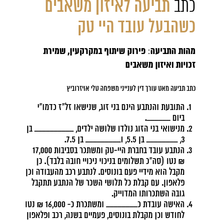
כתב
תביעה לאיזון משאבים
כשהבעל עובד היי טק
מהות התביעה
פירוק שיתוף במקרקעין, שמירת
:
זכויות ואיזון משאבים
כתב תביעה מאט
עורך דין לענייני משפחה
טלי אויזרוביץ
התובעת והנתבע הינם בני זוג, שנישאו זל"ז כדמו"י
ביום ______.
מנישואי בני הזוג נולדו שלושה ילדים, __________ בן
3, ________ בן 5.5, ו_________ בן 7.5.
הנתבע עובד בחברת היי-טק ומשתכר בסביבות 17,000
₪ נטו (סה"כ תשלומים בניכוי ניכויי חובה בלבד). כן
מקבל הוא מידיי פעם בונוסים. לנתבע רכב מהעבודה וכן
פלאפון. עם קבלת כל תלושי השכר של הנתבע תתקבל
גובה השתכרותו המדוייק.
האישה עובדת כ________ ומשתכרת כ- 16,000 ₪ נטו
לחודש וכן מקבלת בונוסים, פעמיים בשנה, רכב ופלאפון