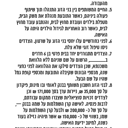
מהעבודה.
החיים המשותפים בין בני הזוג התנהלו תוך שיתוף
פעולה ביניהם, כאשר התובעת מנהלת את משק הבית,
מטפלת בילדים ועובדת מחוץ לבית, והנתבע עובד מחוץ
לבית, כאשר רוב האחריות לגידול הילדים היתה על
האישה.
לפני כחודשיים עלו יחסי בני הזוג על שרטון. הצדדים
ניסו טיפול זוגי שלא צלח.
הצדדים מתגוררים יחד בבית פרטי בן 6 חדרים
ב_______, הרשום על שם שניהם ללא הלוואת
משכנתא, שכן הצדדים סילקו את ההלוואה לפני כחצי
שנה, מכספי הבונוס שקיבלה התובעת ומכספי קופת גמל
שהיו על שם הבעל.
לבני הזוג חשבון משותף בבנק לאומי ובו מינוס, פיקדון
על סך 35,000 ₪, ניירות ערך בסך 171,000 ₪ וכן
לצדדים זכויות סוציאליות שצברו ממקום עבודתם,
לרבות פנסיה. לאישה קרן השתלמות על שמה בבנק —,
על סך של כ- 200,000 ₪ ולבעל קרן השתלמות על
שמו, בשווי של כ- 150,000 ₪ אשר תיהיה נזילה בעוד
כשנה, למיטב ידיעת האישה.