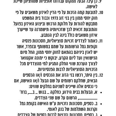
כן קיבל הבעל ממקום עבודתו אופציות שמחציתן שייכת
לאישה.
לתובעת קמה הזכות על פי הדין לאיזון משאבים על פי
חוק יחסי ממון בין בני זוג 1973 וכבוד בית המשפט
מתבקש להורות על חלוקת הרכוש וביצוע האיזון בפועל
והתובעת זכאית לכך שזכויותיה תישמרנה עד שייערך
איזון משאבים כולל בינה לבין הנתבע.
כאמור לצדדים זכויות סוציאליות, חסכונות פנסיה
וקופות גמל הרשומות על שמם במשותף ובנפרד, אשר
יש לאזן ביניהם בהתאם לחוק יחסי ממון, החל מיום
הנישואין ועד ליום הקרע. יבוקש כי ימונה אקטואר
לצורך הערכת שווי החלק המגיע למי מהצדדים מכל
הזכויות הסוציאליות לרבות הפנסיוניות.
בין היתר, רכשו בני הזוג את הנכסים ו/או הכספים
הבאים, שחלקם רשומים על שם הבעל ו/או האישה, אם
כי נכסים אלה שייכים לשניהם בחלקים שווים:
א. הבעלות בבית הידוע, כחלקה _ בגוש _ ב__, ברח'
_________, הרשום על שם שני הצדדים.
ב. כספים, חסכונות וזכויות ע"ש האישה בקופת גמל
וקרנות השתלמות של בנק לאומי.
ג. כספים, חסכונות וזכויות לרבות כספות של הצדדים,