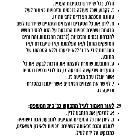
הללו, ככל שיידרש בנסיבות העניין.
ז. לקבוע שכל פעולה בנכסים ובזכויות כאמור לעיל
טעונה הסכמת הצדדים לתביעה זו.
ח. ליתן את כל הסעדים והצווים הזמניים שיידרשו לשם
הבטחת ושמירת זכויות התובעת על מנת להסיר חשש
להברחת נכסים והזכויות (לרבות ההכנסות והרווחים
המופקים מהם) ו/או העלמתם ו/או שיעבודם ו/או
העברתם לידי צד ג' ללא ידיעתו וללא הסכמתו של
התובע.
ט. התובעת שומרת לעצמה את הזכות לבקש את כל
הסעדים שביקשה בתביעה זו, גם לגבי נכסים נוספים
אשר יתגלו עקב תביעה זו.
י. לאשר את הצווים הזמניים אשר יינתנו במסגרת
תביעה זו.
לאור האמור לעיל מתבקש כב' בית המשפט
:
א. להזמין את הנתבע לדין.
ב. ליתן את כל הסעדים המגיעים לתובעת מכח נישואיה
לנתבע ומכח זכאותה לשמירת זכויות ולאיזון משאבים,
כמבוקש על ידה לעיל.