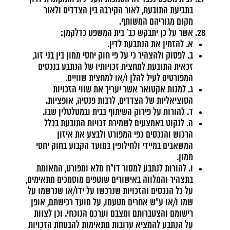
בתביעת התובעת, לאור הקירבה בין הצדדים ולאור
מקום מגוריהם המשותף.
אשר על כן יתבקש כב' בית המשפט כדלקמן:
א. להזמין את הנתבעת לדין.
ב. לפסוק ולהצהיר כי על פי חוק יחסי ממון בין בני זוג,
זכאית התובעת למחצית זכויותיו של הנתבע בנכסים
המפורטים לעיל להלן ו/או למחצית שוויים.
ג. למנות אקטואר אשר יעריך את שווי הזכויות
הסוציאליות של הצדדים, לרבות פנסיה, אופציות.
ד. להורות על פירוק השיתוף בבית ובמטלטלין שבו.
ה. לנקוט באמצעים לשמירת זכויות התובעת בכלל
הרכוש והנכסים כפי המפורט ולבצע את איזון
המשאבים במיידי ולחילופין במועד הקבוע בחוק יחסי
ממון.
ו. להורות לנתבע למסור דו"ח מלא ומפורט, המאומת
בתצהיר והמלווה באישורים שוטפים מוסמכים מתאימים,
על כל הנכסים והזכויות שנרכשו על ידו/או שנרשמו על
שמו ו/או ע"ש אחרים מטעמו, על מועד רכישתם, אופן
רישומם והצטברותם ומצבם וערכם הנוכחי. וכן לצוות
על הנתבע להמציא ערובות מתאימות להבטחת הזכויות