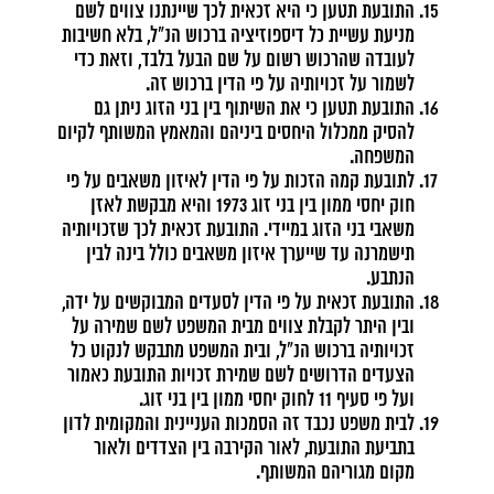
התובעת תטען כי היא זכאית לכך שיינתנו צווים לשם
מניעת עשיית כל דיספוזיציה ברכוש הנ"ל, בלא חשיבות
לעובדה שהרכוש רשום על שם הבעל בלבד, וזאת כדי
לשמור על זכויותיה על פי הדין ברכוש זה.
התובעת תטען כי את השיתוף בין בני הזוג ניתן גם
להסיק ממכלול היחסים ביניהם והמאמץ המשותף לקיום
המשפחה.
לתובעת קמה הזכות על פי הדין לאיזון משאבים על פי
חוק יחסי ממון בין בני זוג 1973 והיא מבקשת לאזן
משאבי בני הזוג במיידי. התובעת זכאית לכך שזכויותיה
תישמרנה עד שייערך איזון משאבים כולל בינה לבין
הנתבע.
התובעת זכאית על פי הדין לסעדים המבוקשים על ידה,
ובין היתר לקבלת צווים מבית המשפט לשם שמירה על
זכויותיה ברכוש הנ"ל, ובית המשפט מתבקש לנקוט כל
הצעדים הדרושים לשם שמירת זכויות התובעת כאמור
ועל פי סעיף 11 לחוק יחסי ממון בין בני זוג.
לבית משפט נכבד זה הסמכות העניינית והמקומית לדון
בתביעת התובעת, לאור הקירבה בין הצדדים ולאור
מקום מגוריהם המשותף.