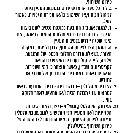
פירוק השיתוף.
ג. לתן כל סעד או צו שיידרש בנסיבות העניין ביחס
לניהול הבית ו/או השימוש בו/או מכירת הזכויות, כאמור
לעיל.
ד. למנות את ב"כ התובעת ככונסת נכסים לשם ביצוע
מכירת הזכויות בבית כפנוי וחלוקת התמורה כאמור, אם
מינוי שכזה יידרש בנסיבות העניין.
ה. בסמוך הצו לפירוק השיתוף, לדון ולפסוק, במקרה
הצורך, בשאלת מדורם החלופי הכספי של התובעת
וילדיה, לפי שיקול דעת בית המשפט ובהתאם
לקריטריונים שבדין, כאשר מוצהר כי דמי השכירות
הראויים באותה רמת דיור, הינם בסך של 7,000 ₪
לחודש.
לצדדים מיטלטלין –תכולת דירה- בבית. התובעת זכאית
למחצית שווי תכולת הבית ו/או מחצית לאחר חלוקה
בעין.
לפי חוק המיטלטלין, תשל"א-1971, ולאור הזכויות
הקנייניות ו/או המעיין קנייניות שיש לתובעת במיטלטלין
ורצונה לפירוק השיתוף, זכאית התובעת לצו המורה על
פירוק השיתוף במיטלטלין.
לבית משפט נכבד זה הסמכות העניינית והמקומית לדון