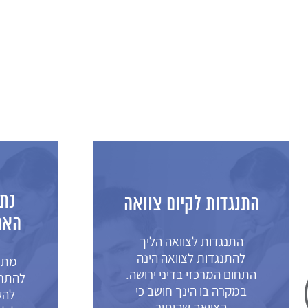
נתת מתנה לילד 
ת לקיום צוואה
האם ניתן להתחרט
דות לצוואה הליך
דות לצוואה הינה
מתנה לילדים – איך ני
מרכזי בדיני ירושה.
להתחרט? הורים אשר רו
 בו הינך חושב כי
להעביר נכסים ברשות
צוואה שהותיר