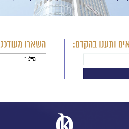
ים ותענו בהקדם:
השארו מעודכני