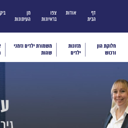
דף
אודות
צפו
מן
ביק
הבית
בראיונות
העיתונות
חלוקת הון
מזונות
משמורת ילדים וזמני
א
ורכוש
ילדים
שהות
ה