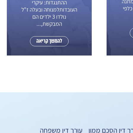
פסק די
ההתנגדות: עיקרי
פליק
העובדותלמנוחה ובעלה ז"ל
נולדו 3 ילדים הם
בצווא
המבקשת,...
כתבה 
להמשך קריאה
ך דין הסכם ממון
עורך דין משפחה