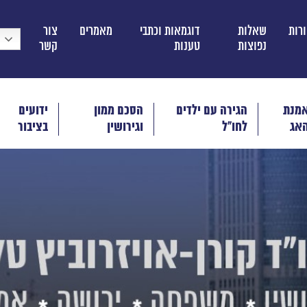
ורות
שאלות
דוגמאות וכתבי
מאמרים
צור
נפוצות
טענות
קשר
מנת
הגירה עם ילדים
הסכם ממון
ידועים
אג
לחו"ל
וגירושין
בציבור