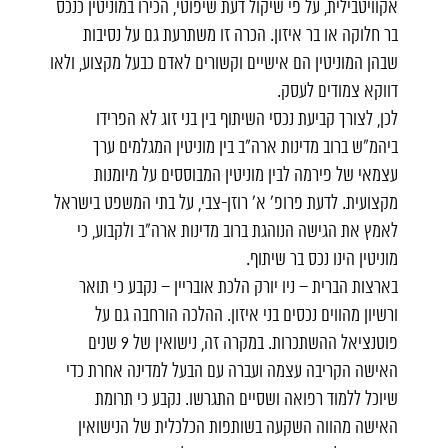
אקוויטבילית, על פי שיקול דעת שיפוטי, הכירו במוניטין כנכס
בר חלוקה או בר איזון. הכרה זו משתרעת גם על נסיבות
שבהן המוניטין הם אישיים וקשורים לאדם כבעל מקצוע, ולאו
דווקא צמודים לעסק.
לכן, לצורך קביעת נכסי השיתוף בין בני זוג לא הפרידו
ביהמ"ש ברוב מדינות ארה"ב בין מוניטין המגלמים ערך
עצמאי של פירמה לבין מוניטין המבוססים על מיומנות
מקצועית. לדעת פרופ' א' רוזן-צבי, על בתי המשפט בישראל
לאמץ את הגישה הנוהגת ברוב מדינות ארה"ב ולקבוע, כי
מוניטין הינו נכס בר שיתוף.
בארצות הברית – ניו יורק הלכת אובריין – נקבע כי תואר
ורשיון מהווים נכסים בני איזון. ההלכה הורחבה גם על
פוטנציאל ההשתכרות. במקרה זה, נישואין של 9 שנים
האישה הקריבה עצמה ועברה עם הבעל למדינה אחרת כדי
שיוכל ללמוד רפואה ושסיים התגרשו. נקבע כי תרומת
האישה מהווה השקעה בשותפות הכלכלית של הנישואין