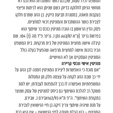
המשפט לכלל טעות, שכן גם כושר השתכרות הוא נכס לא
מוחשי הניתן לחלוקה בדיוק כשם שניתן הוא לכימות ופיצוי
בעקבות תאונה, במסגרת תביעת נזיקין. בן הזוג שתרם חלקו
לצבירת כושר ההשתכרות והמוניטין זכאי למחציתו.
פסק הדין הראשון בו הוכרו מוניטין כנכס בר שיתוף הוא
בפרשת גרינר (ע"א 663/87 נתן נ. גרינר פ"ד מה (1) 104. שם
קיבלה אישה מחצית המוניטין של בית מרקחת. בית המשפט
הכיר בזכות אישה למחצית מרפאה שהפעיל בעלה כולל
המוניטין העסקיים אך לא האישיים.
מוניטין אישי ונכסי קריירה
"אם מוכח כי האפשרות ליצירת המוניטין זומנה לבן הזוג על
ידי כך שבת הזוג לקחה על עצמה חלק מן המטלות
המשפחתיות ואפשרה לו בכך להתפנות לעבודתו, יש לתת
משקל רב להלכת השיתוף גם ביחס למוניטין של עסק שנוצר
בתקופת השיתוף". ה"פ ת"א 162/93אבירם נ. אבירם.
על מנת שיהיה שיתוף צריך זיקה בן חיי הנישואין לצבירת
המוניטין – כגון קבלת תעודה לפני הנישואין – אין היא ברת