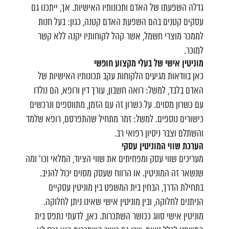
גדלה השפעתו של האדם ותכונותיו האישיות. אך, ייתכנו גם
עסקים קטנים בהם השפעת האדם קטנה, כגון: בעל חנות
לממכר מוצרי חשמל, אשר קהל לקוחותיו יקנה ללא קשר
למוכר.
מוניטין אישי של בעלי מקצוע חופשי
כאן בוודאות מגיעים הלקוחות עקב תכונותיו האישיות של
האדם בלבד, למשל: רואה חשבון, עורך דין ורופא, הם נולדו
עם כשרון מסוים. על כשרון זה עם הזמן, מתווספים ונרכשים
כישורים נוספים. למשל: זמר מתחיל שהתפרסם, רופא שלמד
והשתלם וצבר ניסיון רפואי רב.
הערכת שווי המוניטין עסקי
מעריכים שווי עסק ומפחיתים את שווי הציוד, המלאי וכו' ומה
שנשאר זה המוניטין. או הרווח שעסק מסוים יכול להניב.
בתחילת הדרך, הבחין בית המשפט בין מוניטין עסקיים
הניתנים לחלוקה, ובין מוניטין אישי שאינו ניתן לחלוקה.
מוניטין אישי סווג ככושר השתכרות. כאן, לדעתי נתפס בית