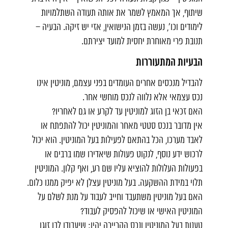
שיתוף, אך המאמץ לשמר את אותה תעודה השתלמויות
לימודים וכו', נעשה בזמן הנישואין, אזי יש זיקה. הבעיה –
תנובת פרי מאוחרת יחסית למועד יצירתם.
הבעיות המתעוררות
להבדיל מנכסים אחרים העומדים בפני עצמם, מוניטין אינו
נכס עצמאי אלא נלווה לנכס מוחשי אחר.
האם זכאי בן הזוג למוניטין עד לקרע או גם לאחריו?
אין מדובר בנכס סטטי מאחר והמוניטין יכול להתפתח או
לאבד מערכו, הכל בהתאם לפעילות בעל המוניטין. הוא יכול
לרכוש ידע נוסף, לנקוט פעולות שיאדירו שמו ברבים או
בפעולות העלולות להוציא עליו שם רע, ואף קלון. המוניטין
תלוי במידת ההשקעה. בעל מוניטין עצלן לא יפיק ממנו כלום.
האם בעל מוניטין משתעבד וחייב לעבוד על מנת לשלם על
המוניטין האישי או שיכול להפסיק לעבוד?
טענות בעל המוניטין ונכס הקריירה יהיו: שיעבודו לבן זוגו ,