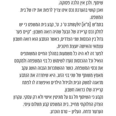
שיתוף. ולכן אין הלכה פסוקה.
ואכן קושי בהערכת נכס אינו צריך לרפות את ידו של בית
המשפט.
בתמ"ש (ת"א) 37181/97 ט' נ. ט', קבע בית המשפט כי יש
לחלק נכס קריירה של הבעל שהיה רואה חשבון: "קיים פער
גדול בין הכנסות שני הצדדים, כאשר הנתבע הוא רואה חשבון
עצמאי והאישה יועצת חינוכית.
לפער זה לא היה כל משמעות במהלך החיים המשותפים
הואיל וכל ההכנסות נועדו לשימוש כל בני המשפחה ולמקסם
את נכסי המשפחה. כושר ההשתכרות הגבוה הושג עקב
מאמץ משותף של שני בני הזוג. היא שיחררה את הנתבע
מדאגה למשק הבית ולגידול הילדים ואיפשרה לו לפתח
קריירה שלו כרואה חשבון.
נקבע כי השיתוף חל גם על מוניטין אישי ולא רק עסקי. עקרון
הצדק החלוקתי מחייב. בית המשפט קבע תשלום עיתי.
הערעור נדחה. העליון – טרם הוכרע.