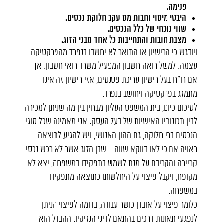
פנימה.
היבטי מיסוי וחבות מס עקב חלוקת נכסים.
שווי נוכחי של כלל הנכסים.
מצבת חובות והתחייבות כל אחד מבני הזוג.
ויודגש כי הרישיון או התואר לא יחשבו בנפרד מהפרקטיקה
עצמה. למשל רואה חשבון המפעיל משרד רואי חשבון. אך
אם רו"ח בעל רישיון עריכת פטנטים, אזי רישיון זה אינו
מתמזג בפרקטיקה ויחושב בנפרד.
לסיכום כיום, בית המשפט העליון מבחין בין מה שניתן למכירה
לבין תכונותיו האישיות של בעל העסק. אני מאמינה שכל סוגי
הנכסים ברי חלוקה, גם ההון האנושי, ויש להגיע לתוצאה
ראויה אם כי לאו דווקא שווה – שבן הזוג אשר לא רכש נכסי
קריירה והקריבם על מנת לשמש בתפקידו במשפחה, יצא לא
מקופח, ויקבל פיצוי על היחלשותו כתוצאה מתפקידו
במשפחה.
כלומר פיצוי על אובדן כושר עבודה, בדומה לפיצוי הניתן
לנפגעי תאונות דרכים בהתאם לדיני הנזיקין. ההבדל הוא