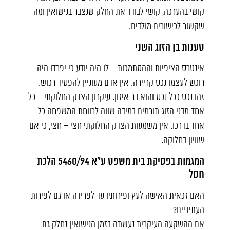
קושי בהערכה, קושי לבודד את החלק שנצבר בנישואין ומה
שקשור לכישורים מולדים.
טענות בן הזוג השני
אינטרס הציפיות וההסתמכות – לו היה יודע כי יפרדו היה
רוכש לעצמו נכס קריירה. אין אדם מעוניין להפסיד רכוש.
זהו נכס ככל נכס והוא בר איזון. עיקרון הצדק החלוקתי – כל
אחד מבני הזוג תורמים במידה שווה לרווחת המשפחה כל
אחד בדרכו. אין משמעות הצדק החלוקתי חצי – חצי, כי אם
שוויון בחלוקה.
המגמות בפסיקת בית משפט ע"א 5460/94 הלכת
חסל
האם זכאית האישה לעץ ופירותיו עד לפרידה או גם לפירות
העתידיים?
אם ההשקעה העיקרית נעשתה בזמן הנישואין נחלק גם