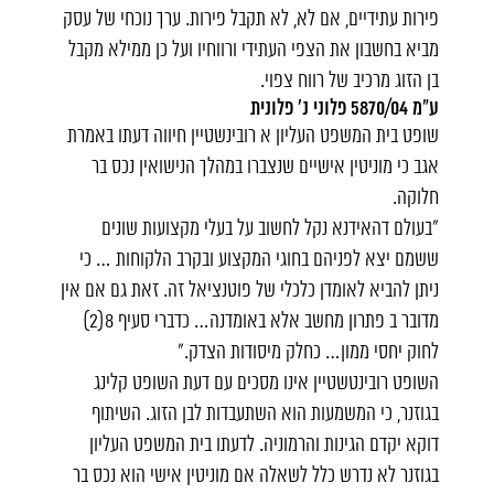
פירות עתידיים, אם לא, לא תקבל פירות. ערך נוכחי של עסק
מביא בחשבון את הצפי העתידי ורווחיו ועל כן ממילא מקבל
בן הזוג מרכיב של רווח צפוי.
ע"מ 5870/04 פלוני נ' פלונית
שופט בית המשפט העליון א רובינשטיין חיווה דעתו באמרת
אגב כי מוניטין אישיים שנצברו במהלך הנישואין נכס בר
חלוקה.
"בעולם דהאידנא נקל לחשוב על בעלי מקצועות שונים
ששמם יצא לפניהם בחוגי המקצוע ובקרב הלקוחות … כי
ניתן להביא לאומדן כלכלי של פוטנציאל זה. זאת גם אם אין
מדובר ב פתרון מחשב אלא באומדנה… כדברי סעיף 8(2)
לחוק יחסי ממון… כחלק מיסודות הצדק."
השופט רובינטשטיין אינו מסכים עם דעת השופט קלינג
בגוזנר, כי המשמעות הוא השתעבדות לבן הזוג. השיתוף
דוקא יקדם הגינות והרמוניה. לדעתו בית המשפט העליון
בגוזנר לא נדרש כלל לשאלה אם מוניטין אישי הוא נכס בר