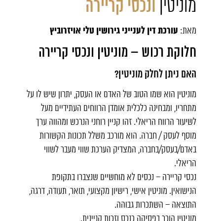
מוניטין
ונכסי קריירה
עורכת דין לענייני גירושין טלי אויזרוביץ
מאת:
חלוקת רכוש – מוניטין ונכסי קריירה
האם ניתן לחלק מוניטין?
מוניטין הוא שמו הטוב של האדם או העסק, יתרון שיש לו על
מתחריו, ומבחינה כלכלית אומדן הרווחים העתידיים מעל
לשיעור הרווח הריאלי. זהו קניין רוחני הנרכש ומהווה ערך
מוסף לעסק / חברה. הוא מורכב משלל תכונות הקשורות
באדם/בעסק/בחברה, המצדיק הערכת שווי מעבר לשווי
הריאלי.
נכסי קריירה – נכסים לא מוחשיים שנצברו בתקופת
הנישואין. מוניטין אישי, רישיון מקצועי, תואר, תעודה, דרגה,
התוצאה – השתכרות גבוהה.
מוניטין הוכר בפסיקה כנכס וזכות קניינית.