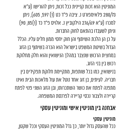
המוניטין הוא זכות קניינית ככל זכות, ניתן להורישו (ע"א
280/73 פלאימפורט נ. ציבה פ"ד כט (1) 597, 605), ניתן
למכרו (ע"א 276/69 הילקוביץ נ. אלויס פ"ד כד (1)85, 90)
וניתן לשעבדו בהתאם לחוק החברות.
על כן הן הלכת השיתוף והן חוק יחסי ממון חלים עליו. הכלל
הגדול בשיטת המשפט בישראל הוא הכרה בשיתוף בן הזוג
במחצית הרכוש שנצבר במהלך הנישואין והוא חלק
מחלוקת
רכוש בין בני הזוג
.
בנישואין, כמו בכל שותפות, מתקיימת חלוקת תפקידים בין
חבריה. לעיתים, בן זוג אחד נוטל את עול מלאכות הבית ואינו
מתפנה לפתח את כושר השתכרותו, ובן הזוג השני פנוי לפתח
קריירה ולצבור נכסי קריירה לפרנסת המשפחה.
אבחנה בין מוניטין אישי ומוניטין עסקי
מוניטין עסקי
ככל שהעסק גדול יותר, כך גדל המוניטין העסקי וככל שקטן,