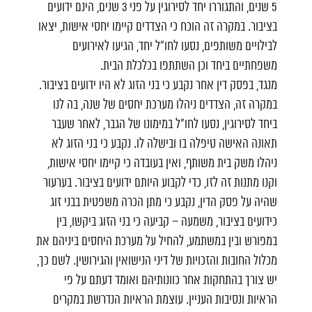
5 שנים, והתגוררו יחד לסירוגין על פני 3 שנים, הינם ידועים
בציבור. במקרה זה הוכח כי הצדדים קיימו יחסי אישות, יצאו
לבילויים משותפים, נסעו לחו"ל יחד, הגיעו לאירועים
משפחתיים ביחד וכן השתתפו בכלכלת הבית.
מנגד, בפסק דין אחר נקבע כי בני הזוג לא היו ידועים בציבור.
במקרה זה, הצדדים ניהלו מערכת יחסים של שנה, בה לנו
ביחד לסירוגין, נסעו לחו"ל במימונו של הגבר, לאחר שעבר
תאונה האישה טיפלה בו ובישלה לו. נקבע כי בני הזוג לא
ניהלו משק בית משותף, ואין בעובדה כי קיימו יחסי אישות,
וקנו מתנות זה לזו, כדי לקבוע היותם ידועים בציבור. בערעור
שהיה על פסק הדין, נקבע כי מתן הכרה משפטית בבני זוג
כידועים בציבור, משמעה – קביעה כי בני הזוג ביקשו, בין
במפורש ובין במשתמע, להחיל על מערכת היחסים ביניהם את
מכלול החובות והזכויות של דיני הנישואין והגירושין. לשם כך,
יש צורך בהתחקות אחר כוונותיהם ואומד דעתם על פי
הראיות ונסיבות העניין. עוצמת הראיות הנדרשת במקרים