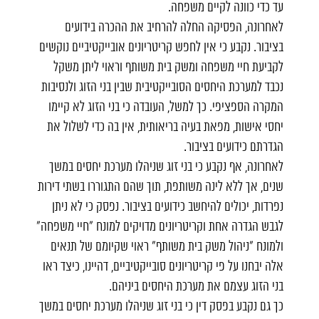
עד כדי כוונה לקיים משפחה.
לאחרונה, הפסיקה החלה להרחיב את ההכרה בידועים
בציבור. נקבע כי אין לחפש קריטריונים אובייקטיביים נוקשים
לקביעת חיי משפחה ומשק בית משותף וראוי ליתן משקל
נכבד למערכת היחסים הסובייקטיבית שבין בני הזוג ולנסיבות
המקרה הספציפי. כך למשל, העובדה כי בני הזוג לא קיימו
יחסי אישות, מפאת בעיה בריאותית, אין בה כדי לשלול את
הגדרתם כידועים בציבור.
לאחרונה, אף נקבע כי בני זוג שניהלו מערכת יחסים במשך
שנים, אך ללא לינה משותפת, תוך שהם התגוררו בשתי דירות
נפרדות, יכולים להיחשב כידועים בציבור. נפסק כי לא ניתן
לגבש הגדרה אחת וקריטריונים מדויקים למונח "חיי משפחה"
ולמונח "ניהול משק בית משותף" ראוי שקיומם של תנאים
אלה יבחנו על פי קריטריונים סובייקטיביים, דהיינו, כיצד ראו
בני הזוג עצמם את מערכת היחסים ביניהם.
כך גם נקבע בפסק דין כי בני זוג שניהלו מערכת יחסים במשך