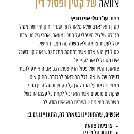
צוואה
של קטין ופסול דין
עו"ד טלי אויזרוביץ
מאת:
קטין הוא "אדם שלא מלאו לו 18 שנה". חוק הירושה מטיל
מגבלה של גיל מינימלי על המכין
צוואה
. אחרי גיל 18, אדם
יכול לעשות צוואה ולא משנה מה מצבו האישי.
פסול דין הוא אדם אשר "מחמת מחלת נפש או ליקוי בשכלו
אינו מסוגל לדאוג לענייניו".
צוואת הקטין ושל פסול הדין פסולה גם אם הוא ידע להבחין
בטיבה של צוואה ובכל ההוראות להכנתה. החוק אינו
מאפשר זאת על מנת להגן על הקטין ופסול הדין מפני
שיקולים מוטעים אשר הוא יכול לקחת על עצמו או בשל
השפעה חיצונית שלעיתים הוא אינו מודע לה.
אנשים, שהתעניינו במאמר זה, התעניינו גם ב:
צו ביטול צוואה
ירושות על פי דין