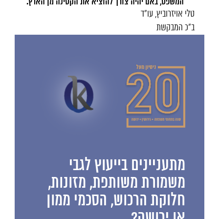
המשפט, באם יהיה צורך להוציא את הקטינה מן הארץ.
טלי אויזרוביץ, עו"ד
ב"כ המבקשת
מתעניינים בייעוץ לגבי
משמורת משותפת, מזונות,
חלוקת הרכוש, הסכמי ממון
או ירושה?