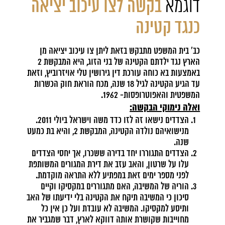
דוגמא
בקשה לצו עיכוב יציאה
כנגד קטינה
כב' בית המשפט מתבקש בזאת ליתן צו עיכוב יציאה מן
הארץ נגד ילדתם הקטינה של בני הזוג, היא המבקשת 2
באמצעות בא כוחה
עורכת דין גירושין
טלי אויזרוביץ, וזאת
עד הגיע הקטינה לגיל 18 שנה, מכח הוראת חוק הכשרות
המשפטית והאפוטרופסות- 1962.
ואלה נימוקי הבקשה:
הצדדים נישאו זה לזו כדד משה וישראל ביולי 2011.
מנישואיהם נולדה הקטינה, המבקשת 2, והיא בת כמעט
שנה.
הצדדים התגוררו יחד בדירה ששכרו, אך יחסי הצדדים
עלו על שרטון, והאב עזב את דירת המגורים המשותפת
לפני מספר ימים זאת במפתיע ללא התראה מוקדמת.
הוריה של המשיבה, האם מתגוררים במקסיקו וקיים
סיכון כי המשיבה תיקח את הקטינה בלי ידיעתו של האב
ותיסע למקסיקו. המשיבה לא עובדת ועל כן אין כל
מחוייבות שקושרת אותה דווקא לארץ, דבר שמגביר את