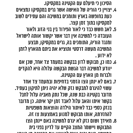
הסיכון כי תיעלם עם הקטינה במקסיקו.
יצויין כי הוריה של האישה אשר גרים במקסיקו נמצאים
כעת בחופשה בארץ ותומכים במשיבה והם עתידים לשוב
למקסיקו בתוך זמן קצר.
לאב חשש כבד כי לאור הפירוד בין בני הזוג ולאור
העובדה כי למשיבה אין דבר אשר יקשור אותה לישראל
ומנגד הוריה, התומכים בה, גרים במקסיקו, תבצע
המשיבה מעשה דרסטי ותוציא את ביתם מהארץ לזמן
לא ידוע .
כמו כן, מבוקש לדון בבקשה במעמד צד אחד, שכן אם
יוודע למשיבה דבר הגשת הבקשה עלולה היא להקדים
ולברוח מן הארץ עם הקטינה.
באם לא ינתן הצו הזמני בדחיפות ובמעמד צד אחד
עשוי להיגרם למבקש נזק שלא יהיה ניתן לתיקון בעתיד.
מדובר בקטינה כבת שנה, שכל נתק מאביה עלול לחבל
בקשר איתו והאב עלול לאבד זמן יקר איתה. כן מדובר
בנזק כספי כבד לאיתור הילדה והוצאות משפטיות
להחזרתה, אותו מבוקש למנוע באמצעות צו זה.
מאידך ושום נזק לא יגרם למשיבה באם יינתן הצו
המבוקש ויישמר המצב הקיים עד לדיון בפני בית