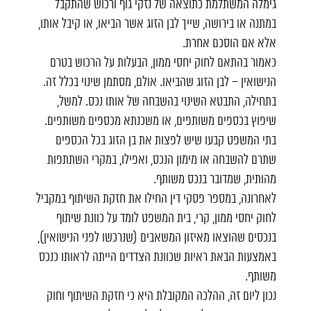
גימלה המשתלמת כתוצאה של נזקי גוף ורכוש שהתקבל
במתנה או בירושה, שייך לבן הזוג אשר הביאו, או קיבל אותו,
אלא אם הוסכם אחרת.
כאמור בהתאם לחוק יחסי ממון, הבעלות על הרכוש בטרם
הנישואין – לבן הזוג שהביאו. אולם, מסתמן שינוי בכלל זה.
בתחילה, התבטא השינוי בהשבחה של אותו נכס. למשל,
שיפוץ בכספים משותפים, או משכנתא מכספים משותפים.
בתי המשפט קבעו שיש לפצות את בן הזוג בכל הכספים
שתרם להשבחה או מימון הנכס, ואפילו, במקרי השתתפות
מהותית, שמדובר בנכס משותף.
לאחרונה, במספר פסקי דין החילו את חזקת השיתוף במקביל
לחוק יחסי ממון, קרי, בית המשפט לומד על כוונת שיתוף
בנכסים שהוצאו מאיזון המשאבים (שנרכשו לפני הנישואין),
באמצעות הבאת ראיות שכוונת הצדדים הייתה לראותו כנכס
משותף.
נכון ליום זה, ההלכה המקובלת היא כי חזקת השיתוף וחוק