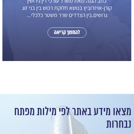
תביעה מאט עורך דין גירושים ט
זוג
אויזרוביץהתובע והנתבעת...
.
להמשך קריאה
מצאו מידע באתר לפי מילות מפתח
נבחרות