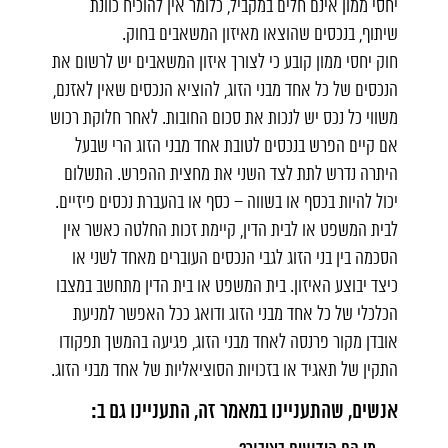
יחסי ממון אינם חלים במקביל, כלומר אין להוכיח כוונת
שיתוף, בנכסים שהוצאו מאיזון המשאבים בחוק.
חוק יחסי ממון קובע כי לצורך איזון המשאבים יש לרשום את
הנכסים של כל אחד מבני הזוג, להוציא הנכסים שאין לאזנם,
משווי כל נכס יש לנכות את סכום החובות. לאחר חלוקת רכוש
אם קיים הפרש בנכסים לטובת אחד מבני הזוג הרי שבעל
היתרה נדרש לתת לצד השני את מחצית ההפרש. התשלום
יכול להיות בכסף או בשווה – כסף או בהעברת נכסים פיזיים.
לבית המשפט או לבית הדין, קיימת זכות החלטה כאשר אין
הסכמה בין בני הזוג לגבי הנכסים העוברים מאחד לשני או
כיצד יבוצע האיזון. בית המשפט או בית הדין מתחשב במצבו
הכלכלי של כל אחד מבני הזוג ודואג ככל האפשר למניעת
אובדן מקור פרנסה לאחד מבני הזוג, פגיעה בהמשך תפקודו
התקין של תאגיד או בזכויות הסוציאליות של אחד מבני הזוג.
אנשים, שהתעניינו במאמר זה, התעניינו גם ב: