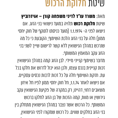
שיטת
חלוקת הרכוש
משרד עו"ד לדיני משפחה קורן – אויזרוביץ
מאת:
חלוקת רכוש
שיטת
תלויה במועד נישואי בני הזוג. אם
נישאו לפני ה- 1.1.1974 (מועד כניסתו לתוקף של חוק יחסי
ממון) חלה על בני הזוג הלכת השיתוף, הקובעת כי כל מה
שנרכש במהלך הנישואין ללא קשר לרישום שייך לשני בני
הזוג עקב המאמץ המשותף.
מדובר בשיתוף קנייני מיידי. לבן הזוג קמה במהלך הנישואין
זכות קניינית בנכס עצמו, ולכן הוא יכול לדרוש את חלקו בכל
עת. חזקת השיתוף חלה על כל זכות לרבות נכסים עסקיים.
אם נישאו לאחר 1.1.74, חל חוק יחסי ממון לפיו חל איזון
משאבים דחוי, דהיינו, רק במקרה של פקיעת הנישואין עקב
גירושין
או מוות, קמה הזכות של בן הזוג לחלקו ברכוש
המשותף. כל הרכוש אשר נצבר במהלך הנישואין מתחלק בין
בני הזוג בחלקים שווים. כל רכוש שמקורו לפני הנישואין,