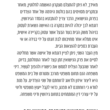
מאידך, לא ניתן להתעלם מעקרון האשמה לחלוטין, מאחר
ובמקרים מסוימים בהם בולטת היוזמה של אחד הצדדים
בפרוק הנישואין, הדבר צריך להתבטא בהסדר הגירושין.
דוגמא לכך יכולה להיות במקרה בו האישה נשארת לעסוק
בניהול משק הבית בעוד הבעל אשר עסוק בקריירה אישית,
אינו ממלא אחר מחויבותו לבת זוגתו על ידי בגידה או אי
העברת כספים להוצאות הבית.
מין העבר השני, ניתן לציין דוגמא של אישה אשר מחליטה
לסיים את פרק הנישואין זמן קצר לאחר התחלתם, בדיוק
לאחר שהבעל הצליח לממש את כישוריו ולהפוך לעשיר. דיני
משפחה הנם תחום משפטי מורכב ומטרתו של בית המשפט
היא ליצור איזון ולדאוג לרווחתם של שני הצדדים. על מנת
לוודא כי רווחתכם לא תפגע, כדאי לקבל ייעוץ משפטי וליווי
על ידי
עורכי דין המתמחים בתחום גירושין ודיני משפחה
.