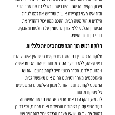
פירוק הקשר. הביטחון הינו ביטחון כלכלי גם אם אחד מבני
הזוג אינו מצוי בקריירה אישית ומקדיש את זמנו לגידול
הילדים וניהול משק הבית. הסכם ממון יכול להסדיר את
הביטחון הכלכלי ללא צורך להסתמך על החלטות ומאבקים
בבתי דין ובבתי משפט.
חלוקת רכוש תוך התחשבות בזכויות כלכליות
חלוקת הרכוש בין בני הזוג בעת פקיעת הנישואין אינה עומדת
בפני עצמה, ללא קביעת הסדר מזונות ביניהם: מזונות אישה
ו-מזונות ילדים. הסדר רכושי חייב לקחת בחשבון את שני
האספקטים מאחר ולעיתים החוק אינו מאפשר לבית
המשפט לקחת בחשבון את כל מגוון האלמנטים המשפיעים
על פסיקת מזונות.
לדוגמא, במקרה בו אחד מבני הזוג מפרנס את המשפחה
בעוד השני עסוק בלימודים והכשרות ואינו מפרנס, אזי בדיוק
במועד פקיעת הנישואין מצבם הכלכלי יכול להתהפך ויש