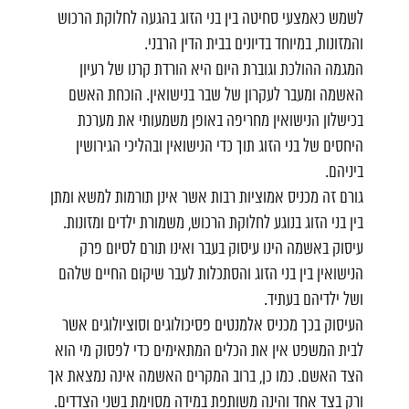
לשמש כאמצעי סחיטה בין בני הזוג בהגעה לחלוקת הרכוש
והמזונות, במיוחד בדיונים בבית הדין הרבני.
המגמה ההולכת וגוברת היום היא הורדת קרנו של רעיון
האשמה ומעבר לעקרון של שבר בנישואין. הוכחת האשם
בכישלון הנישואין מחריפה באופן משמעותי את מערכת
היחסים של בני הזוג תוך כדי הנישואין ובהליכי הגירושין
ביניהם.
גורם זה מכניס אמוציות רבות אשר אינן תורמות למשא ומתן
בין בני הזוג בנוגע לחלוקת הרכוש, משמורת ילדים ומזונות.
עיסוק באשמה הינו עיסוק בעבר ואינו תורם לסיום פרק
הנישואין בין בני הזוג והסתכלות לעבר שיקום החיים שלהם
ושל ילדיהם בעתיד.
העיסוק בכך מכניס אלמנטים פסיכולוגים וסוציולוגים אשר
לבית המשפט אין את הכלים המתאימים כדי לפסוק מי הוא
הצד האשם. כמו כן, ברוב המקרים האשמה אינה נמצאת אך
ורק בצד אחד והינה משותפת במידה מסוימת בשני הצדדים.