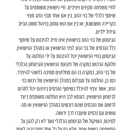
לחיי משפחה תקינים ויציבים. חיי נישואין מושתתים על
שיתוף כלכלי של בני הזוג, בין אם אחד מבני הזוג מצוי
בקריירה משגשגת, או בין אם הוא עסוק בניהול משק הבית
וגידול ילדים.
הביטחון של בני הזוג בנישואין אינו חייב להיבנות על שיתוף
כלל הנכסים של בני הזוג לפני הנישואין או במהלך הנישואין.
הביטחון בחיי הנישואין יכול להיבנות על ידי החלטה על
חלוקת הרכוש במקרה של פקיעת הנישואין והביטחון הכלכלי
של בני הזוג, במקרה בו הם מחליטים מסיבה כלשהי להיפרד.
כמו כן, החלטה על מגבלות במהלך הנישואין של רכוש בני
הזוג, אשר צפוי להיכלל בשיתוף הנכסים ביניהם יכול לתרום
לביטחון הנישואין. דוגמא לכך היא החלטה משותפת כיצד
לרשום את הנכסים שהם רוכשים במהלך הנישואין או מה
עושים עם נכסים שיעברו דרך ירושה.
לסיכום, השיקול של הביטחון הכלכלי נועד לא רק להגן על
המשפחה כישות אחת, אלא גם על כל אחד ממרכיביה לאחר