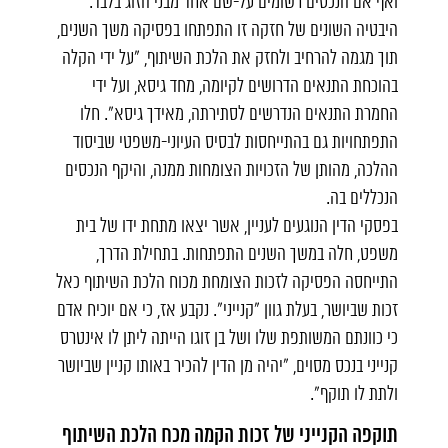
ואף אם הנכסים רשומים על-שם אחד מבני הזוג בלבד.
היבטיה השונים של חזקה זו התפתחו בפסיקה משך השנים,
תוך מגמה להרחיב ולחזק את הלכת השיתוף, "על ידי הקלה
בהוכחת התנאים הדרושים לקיומה, מחד גיסא, ועל ידי
החמרת התנאים הנדרשים לסתירתה, מאידך גיסא". חלו
התפתחויות גם בהתייחסות לבסיס העיוני-משפטי שביסוד
ההלכה, מהותן של הזכויות הצומחות ממנה, והיקף הנכסים
הנכללים בה.
בפסקי הדין הנוגעים לעניין, אשר יצאו מתחת ידו של בית
משפט, חלה במשך השנים התפתחות. בתחילת הדרך,
התייחסה הפסיקה לזכות הצומחת מכוח הלכת השיתוף כאל
זכות שביושר, בעלת גוון "קנייני". נקבע אז, כי אם יוכיח אדם
כי כוונתם המשותפת שלו ושל בן זוגו הייתה ליתן לו אינטרס
קנייני בנכס מסוים, "יהיה מן הדין להכיר באותו קניין שביושר
ולתת לו תוקף".
תוקפה הקנייני של זכות הקמה מכח הלכת השיתוף