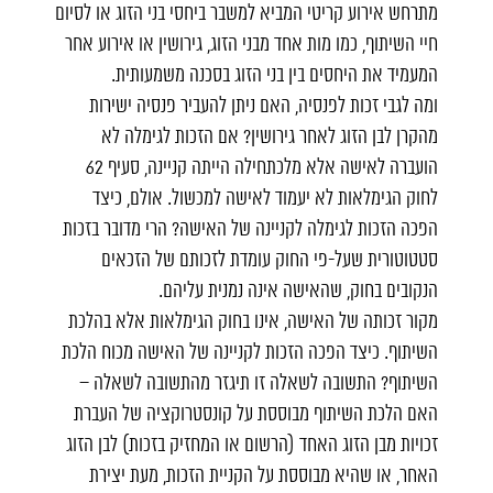
מתרחש אירוע קריטי המביא למשבר ביחסי בני הזוג או לסיום
חיי השיתוף, כמו מות אחד מבני הזוג, גירושין או אירוע אחר
המעמיד את היחסים בין בני הזוג בסכנה משמעותית.
ומה לגבי זכות לפנסיה, האם ניתן להעביר פנסיה ישירות
מהקרן לבן הזוג לאחר גירושין? אם הזכות לגימלה לא
הועברה לאישה אלא מלכתחילה הייתה קניינה, סעיף 62
לחוק הגימלאות לא יעמוד לאישה למכשול. אולם, כיצד
הפכה הזכות לגימלה לקניינה של האישה? הרי מדובר בזכות
סטטוטורית שעל-פי החוק עומדת לזכותם של הזכאים
הנקובים בחוק, שהאישה אינה נמנית עליהם.
מקור זכותה של האישה, אינו בחוק הגימלאות אלא בהלכת
השיתוף. כיצד הפכה הזכות לקניינה של האישה מכוח הלכת
השיתוף? התשובה לשאלה זו תיגזר מהתשובה לשאלה –
האם הלכת השיתוף מבוססת על קונסטרוקציה של העברת
זכויות מבן הזוג האחד (הרשום או המחזיק בזכות) לבן הזוג
האחר, או שהיא מבוססת על הקניית הזכות, מעת יצירת