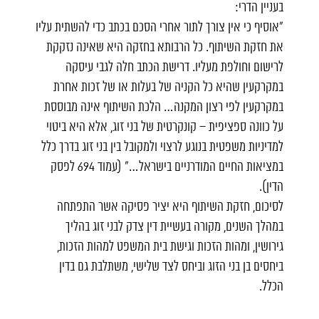
בעניין הדרי:
"אוסיף כי אין צורך לתור אחרי הסכם בכתב כדי להשתית עליו
את חזקת השיתוף. כל הרבותא בחזקה היא שאינה נזקקת
לרישום וחולפת מעליו. דרישת הכתב חלה לגבי עיסקה
במקרקעין שהיא כל הקניה של בעלות או של זכות אחרת
במקרקעין לפי רצון המקנה… הלכת השיתוף אינה מבוססת
על כוונה ספציפית – קונקרטית של בני זוג, אלא היא ביטוי
למדיניות משפטית בנוגע לרצוי ולמקובל בין בני זוג בדרך כלל
במציאות החיים המודרניים בישראל…" (עמוד 694 לפסק
הדין).
לסיכום, חזקת השיתוף היא יציר פסיקה אשר התפתחה
במהלך השנים, מקורה בעשיית דין צדק לבני זוג בהליך
גירושין, ומהות הזכות וגישת בית המשפט למהות הזכות,
ביחסים בן בני הזוג וביחס לצד שלישי, משתלבת גם בדין
הכלל.