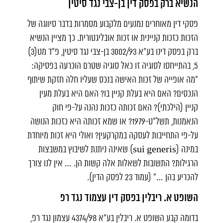
הנשיא ברק בפסק דין בן-צבי נגד סיטין
פסקי דין מאוחרים נמנעים מלקבוע מסמרות בדבר סיווגה של
הזכות כזכות קניינית או זכות אובליגטורית. כך מציין הנשיא
ברק בפסק דינו בע"א 3002/93 בן-צבי נגד סיטין, פ"ד מט(3)
5, בהתייחסו לסוגיה זו כאל סוגיה שטרם הוכרעה בפסיקה:
"מה אופייה של זכות האישה בנכס שעליו חלה חזקת שיתוף
הנכסים? האם היא בעלת קניין בו? האם היא בעלת מעין
קניין (הילכתי)? האם זכותה כזכות נהנה על-פי חוק
הנאמנות, תשל"ט-1979? או שמא זכותה היא כזכות הנושה
על-פי התחייבות לעסקה במקרקעין? ואולי היא זכות מיוחדת
במינה (sui generis) שאינה ניתנת לשיבוץ במשבצות
הרגילות? התשובות לשאלות אלה קשות הן. … אין לנו צורך
להכריע בהן …" (עמוד 23 לפסק הדין).
השופט א. ריבלין בפסק דין עצמוד נגד רפ
בדומה קבע השופט א. ריבלין בע"א 4374/98 עצמון נגד רפ,