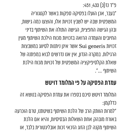
פ"ד נז(3) 433, 451:
"בעבר, אכן הועלו בפסיקה ספקות באשר לקטגוריה
המשפטית שבה יש לשבץ זכויות אלו, והוצעו כמה גישות,
ובהן הגישה החפצית, הגישה התולה את השיתוף בדיני
החיובים והעמדה הרואה בזכויות מכוח הילכת השיתוף מעין
זכויות Sui generis אשר אינן ניתנות לסיווג במשבצות
הרגילות. במקרה הנדון, אין אנו נדרשים לבוא במפתנה של
שאלת הקלסיפיקציה המשפטית של זכויות מכוח הילכת
השיתוף …".
עמדת הפסיקה על פי המלומד דויטש
המלומד דויטש סיכם בספרו את עמדת הפסיקה בנושא זה
כדלקמן:
"למרות הוותק הרב של הלכת השיתוף בשיטתנו, טרם הוכרעה
באורח מובהק אחת השאלות הבסיסיות, והיא אם הלכת
השיתוף מקנה לבן הזוג הזכאי זכות אובליגטורית בלבד, או