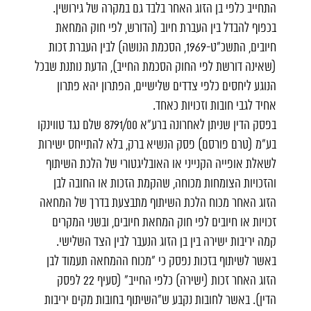
התחייב כלפי בן הזוג האחר בלבד גם במקרה של גירושין.
בכפוף להבדל בין העברת חיוב (הדורש, לפי חוק המחאת
חיובים, התשכ"ט-1969, הסכמת הנושה) לבין העברת זכות
(שאינה דורשת לפי החוק הסכמת החייב), הדעת נותנת שבכל
הנוגע ליחסים כלפי צדדים שלישיים, הפתרון יהא פתרון
אחיד לגבי חובות וזכויות כאחד.
בפסק הדין שניתן לאחרונה ברע"א 8791/00 שלם נגד טווינקו
בע"מ (טרם פורסם) פסק הנשיא ברק, בלא להתייחס ישירות
לשאלת אופייה הקנייני או האובליגטורי של הלכת השיתוף
והזכויות הצומחות מכוחה, שהקמת הזכות או החובה לבן
הזוג האחר מכוח הלכת השיתוף מתבצעת בדרך של המחאה
זכויות או חיובים לפי חוק המחאת חיובים, ובשני המקרים
קמה יריבות ישירה בין בן הזוג הנעבר לבין הצד השלישי.
באשר לשיתוף בזכות נפסק כי "מכוח ההמחאה תעמוד לבן
הזוג האחר זכות (ישירה) כלפי החייב" (סעיף 22 לפסק
הדין). באשר לחובות נקבע ש"השיתוף בחובות מקים יריבות