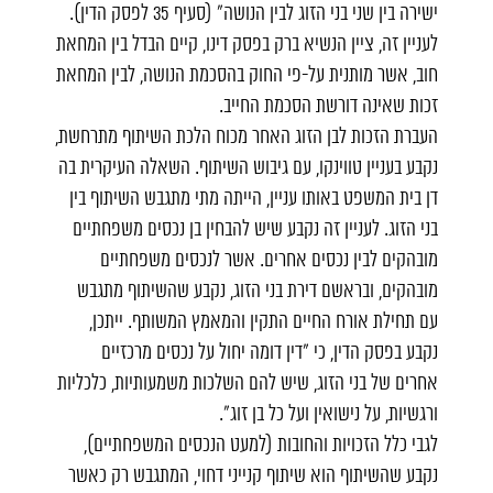
ישירה בין שני בני הזוג לבין הנושה" (סעיף 35 לפסק הדין).
לעניין זה, ציין הנשיא ברק בפסק דינו, קיים הבדל בין המחאת
חוב, אשר מותנית על-פי החוק בהסכמת הנושה, לבין המחאת
זכות שאינה דורשת הסכמת החייב.
העברת הזכות לבן הזוג האחר מכוח הלכת השיתוף מתרחשת,
נקבע בעניין טווינקו, עם גיבוש השיתוף. השאלה העיקרית בה
דן בית המשפט באותו עניין, הייתה מתי מתגבש השיתוף בין
בני הזוג. לעניין זה נקבע שיש להבחין בן נכסים משפחתיים
מובהקים לבין נכסים אחרים. אשר לנכסים משפחתיים
מובהקים, ובראשם דירת בני הזוג, נקבע שהשיתוף מתגבש
עם תחילת אורח החיים התקין והמאמץ המשותף. ייתכן,
נקבע בפסק הדין, כי "דין דומה יחול על נכסים מרכזיים
אחרים של בני הזוג, שיש להם השלכות משמעותיות, כלכליות
ורגשיות, על נישואין ועל כל בן זוג".
לגבי כלל הזכויות והחובות (למעט הנכסים המשפחתיים),
נקבע שהשיתוף הוא שיתוף קנייני דחוי, המתגבש רק כאשר