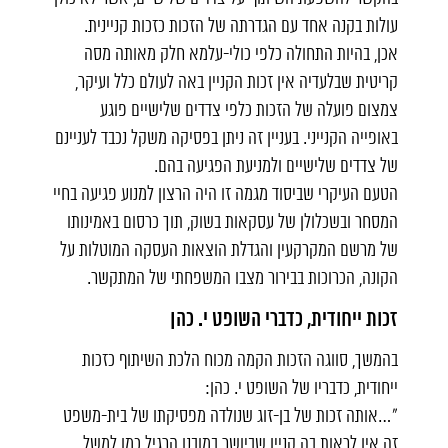
עולות בקנה אחד עם הגדרתה של הזכות כזכות קניינית.
אכן, בהיות התחולה כלפי כולי-עלמא חלק מאותה מסה
קריטית שבלעדיה אין זכות הקניין באה לעולם כלל ועיקר,
צמצום פועלה של הזכות כלפי צדדים שלישיים פוגע
באופייה הקנייני. בעניין זה ניתן בפסיקה משקל נכבד לעניינם
של צדדים שלישיים ולמניעת הפגיעה בהם.
הטעם העיקרי שביסוד מגמה זו היה הרצון למנוע פגיעה בחיי
המסחר ובשכלולן של עסקאות בשוק, תוך כרסום באמינותו
של מרשם המקרקעין והגדלת הוצאות העסקה המוטלות על
הקונה, הכרוכות בבירור מצבו המשפחתי של המתקשר.
זכות ייחודית, כדברי השופט י. כהן
בהמשך, סווגה הזכות הקמה מכוח הלכת השיתוף כזכות
ייחודית, כדבריו של השופט י. כהן:
"…אותה זכות של בן-זוג שנולדה מפסיקתו של בית-משפט
זה אין לראות בה קניין שביושר במובנו הרגיל כמו למשל