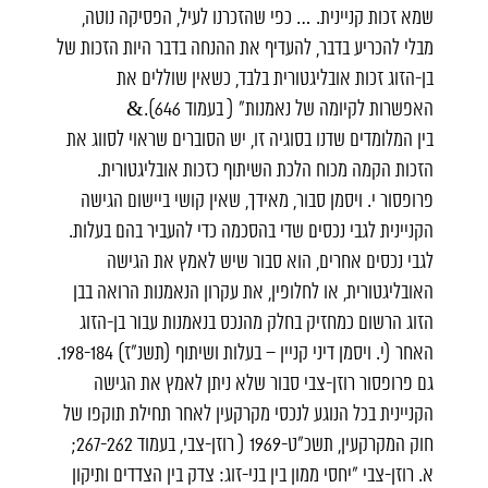
שמא זכות קניינית. … כפי שהזכרנו לעיל, הפסיקה נוטה,
מבלי להכריע בדבר, להעדיף את ההנחה בדבר היות הזכות של
בן-הזוג זכות אובליגטורית בלבד, כשאין שוללים את
האפשרות לקיומה של נאמנות" ( בעמוד 646).&
בין המלומדים שדנו בסוגיה זו, יש הסוברים שראוי לסווג את
הזכות הקמה מכוח הלכת השיתוף כזכות אובליגטורית.
פרופסור י. ויסמן סבור, מאידך, שאין קושי ביישום הגישה
הקניינית לגבי נכסים שדי בהסכמה כדי להעביר בהם בעלות.
לגבי נכסים אחרים, הוא סבור שיש לאמץ את הגישה
האובליגטורית, או לחלופין, את עקרון הנאמנות הרואה בבן
הזוג הרשום כמחזיק בחלק מהנכס בנאמנות עבור בן-הזוג
האחר (י. ויסמן דיני קניין – בעלות ושיתוף (תשנ"ז) 198-184.
גם פרופסור רוזן-צבי סבור שלא ניתן לאמץ את הגישה
הקניינית בכל הנוגע לנכסי מקרקעין לאחר תחילת תוקפו של
חוק המקרקעין, תשכ"ט-1969 ( רוזן-צבי, בעמוד 267-262;
א. רוזן-צבי "יחסי ממון בין בני-זוג: צדק בין הצדדים ותיקון