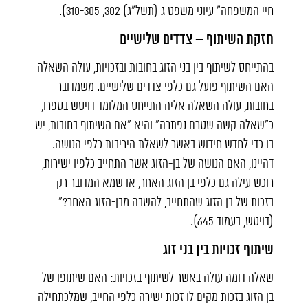
חיי המשפחה" עיוני משפט ג (תשל"ג) 302, 310-305).
חזקת השיתוף – צדדים שלישיים
בהתייחס לשיתוף בין בני הזוג בחובות ובזכויות, עולה השאלה
האם השיתוף פועל גם כלפי צדדים שלישיים. משמדובר
בחובות, עולה השאלה אליה התייחס המלומד דויטש בספרו,
כ"שאלה קשה שטרם נפתרה" והיא "אם השיתוף בחובות, יש
בו כדי לחדש חידוש באשר לשאלת היריבות כלפי הנושה.
דהיינו, האם הנושה של בן-הזוג אשר התחייב כלפיו ישירות,
רוכש עילה גם כלפי בן הזוג האחר, או שמא המדובר רק
בזכות של בן הזוג שהתחייב, להשבה מבן-הזוג האחר?"
(דויטש, בעמוד 645).
שיתוף זכויות בין בני זוג
שאלה דומה עולה באשר לשיתוף בזכויות: האם שיתופו של
בן הזוג בזכות מקים לו זכות ישירה כלפי החייב, שמלכתחילה