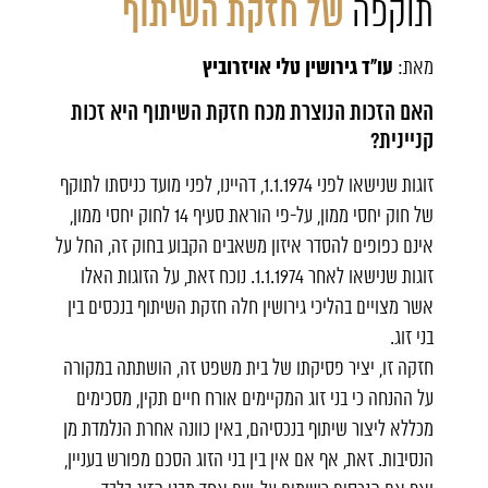
תוקפה
של חזקת השיתוף
עו"ד גירושין טלי אויזרוביץ
מאת:
האם הזכות הנוצרת מכח חזקת השיתוף היא זכות
קניינית?
זוגות שנישאו לפני 1.1.1974, דהיינו, לפני מועד כניסתו לתוקף
של חוק יחסי ממון, על-פי הוראת סעיף 14 לחוק יחסי ממון,
אינם כפופים להסדר איזון משאבים הקבוע בחוק זה, החל על
זוגות שנישאו לאחר 1.1.1974. נוכח זאת, על הזוגות האלו
אשר מצויים בהליכי גירושין חלה חזקת השיתוף בנכסים בין
בני זוג.
חזקה זו, יציר פסיקתו של בית משפט זה, הושתתה במקורה
על ההנחה כי בני זוג המקיימים אורח חיים תקין, מסכימים
מכללא ליצור שיתוף בנכסיהם, באין כוונה אחרת הנלמדת מן
הנסיבות. זאת, אף אם אין בין בני הזוג הסכם מפורש בעניין,