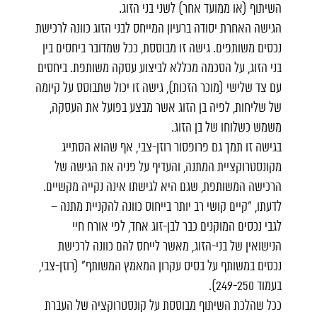
השיתוף (או ממועד אחר) לשני בני הזוג.
הגישה האחרת יסודה ברעיון המייחס לבני הזוג כוונה לרכישת
נכסים משותפים. גישה זו מבוססת, ככל שמדובר ביחסים בין
בני הזוג, על הסכמה מכללא לביצוע עסקה משותפת. ביחסים
עם צד שלישי (מוכר הזכות), גישה זו יכול שתבוסס על קיומה
של שליחות, לפיה בן הזוג אשר מבצע בפועל את העסקה,
משמש כשלוחו של בן הזוג.
בגישה זו תמך גם פרופסור רוזן-צבי, אף שהוא הסתייג
מקונסטרוקציית המתנה, והעדיף על פניה את הגישה של
הרכישה המשותפת, שגם היא לגישתו אינה נקייה מקשיים.
לדעתו, "קיים קושי רב יותר בייחוס כוונה להקניית מתנה –
לגבי נכסים המוקנים כבר לבן-זוג אחד, לפי אורח חיי
הנישואין של בני-הזוג, מאשר לייחס להם כוונה לרכישת
נכסים במשותף על בסיס עקרון המאמץ המשותף" (רוזן-צבי,
בעמוד 249-250).
ככל שהלכת השיתוף מבוססת על קונסטרוקציה של העברת