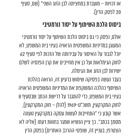
או זכויות – מועברת במחציתה לבן הזוג השני" (שם, סעיף
20 לפסק הדין).
ביסוס הלכת השיתוף על יסוד נורמטיבי
אולם, נפסק כי גם ביסוס הלכת השיתוף על יסוד נורמטיבי
המעוגן במדיניות המשפטית הראויה בעיני בית המשפט, לא
יוכל לגבור על האיסור על עבירותה של הזכות לפי סעיף 62
לחוק הגימלאות ועל כן אין מחייבים את קרן הפנסיה לשלם
ישירות לבן הזוג את הגימלה.
בעבר נעשה בפסיקה שימוש ברעיון זה, הרואה בהלכת
השיתוף כהלכה המשקפת את המדיניות המשפטית הראויה
בעיני בית המשפט, כדי להתגבר על דרישת הכתב שבסעיף 8
לחוק המקרקעין, תשכ"ט-1969 (להלן – חוק המקרקעין),
אשר קובע כי "התחייבות לעשות עסקה במקרקעין טעונה
מסמך בכתב". כך ציין הנשיא שמגר בחווות דעתו (אליה לא
הצטרפו, בעניין זה, שופטי ההרכב האחרים) בפסק הדין