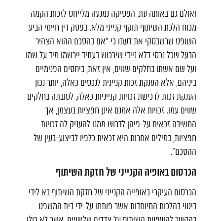
ואולם גם באותה עת, הפסיקה נמנעה מלייחס לזכות הקמה
מכוח הלכת השיתוף תוקף קנייני מלא. בפסק דין חיימי הביע
השופט שרשבסקי את דעתו כי "אם בהסכם ההוא הצהיר
הבעל שכל נכסי דלא ניידי שירכוש בעתיד יירשמו מיד על שמו
ועל שם אשתו בחלקים שווים, אין זאת, ביחסים הפנימיים
ביניהם, אלא הענקת זכות קניינית לנכסים כאלה, יותר נכון
הענקת זכות לרכישת זכויות קנייניות כאלה, לטובתה בחלקים
שווים עמו. זכויות אלה אמנם אינן חפציות בעצמן, אך
המשיבה זכאית על-פיהן לדרוש ממנו להעניק לה זכויות
חפציות, במילים אחרות היא זכאית כלפיו לביצוע-בעין של
ההסכם".
הכרסום באופיה הקנייני של חזקת השיתוף
הכרסום העיקרי באופייה הקנייני של חזקת השיתוף בא לידי
ביטוי בהלכות המיוחדות אשר פותחו על-ידי בית המשפט
בהקשר להשפעת השיתוף על צדדים שלישיים, אשר לא כולן