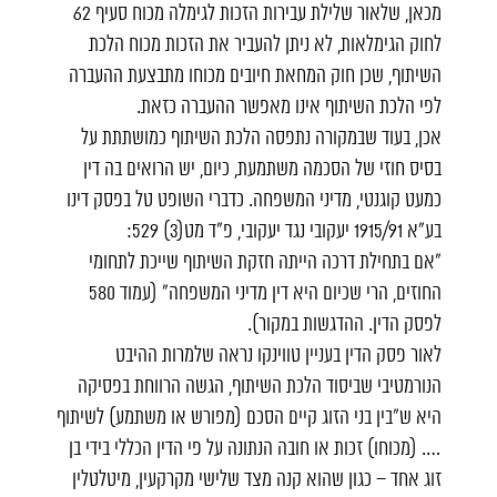
מכאן, שלאור שלילת עבירות הזכות לגימלה מכוח סעיף 62
לחוק הגימלאות, לא ניתן להעביר את הזכות מכוח הלכת
השיתוף, שכן חוק המחאת חיובים מכוחו מתבצעת ההעברה
לפי הלכת השיתוף אינו מאפשר ההעברה כזאת.
אכן, בעוד שבמקורה נתפסה הלכת השיתוף כמושתתת על
בסיס חוזי של הסכמה משתמעת, כיום, יש הרואים בה דין
כמעט קוגנטי, מדיני המשפחה. כדברי השופט טל בפסק דינו
בע"א 1915/91 יעקובי נגד יעקובי, פ"ד מט(3) 529:
"אם בתחילת דרכה הייתה חזקת השיתוף שייכת לתחומי
החוזים, הרי שכיום היא דין מדיני המשפחה" (עמוד 580
לפסק הדין. ההדגשות במקור).
לאור פסק הדין בעניין טווינקו נראה שלמרות ההיבט
הנורמטיבי שביסוד הלכת השיתוף, הגשה הרווחת בפסיקה
היא ש"בין בני הזוג קיים הסכם (מפורש או משתמע) לשיתוף
…. (מכוחו) זכות או חובה הנתונה על פי הדין הכללי בידי בן
זוג אחד – כגון שהוא קנה מצד שלישי מקרקעין, מיטלטלין