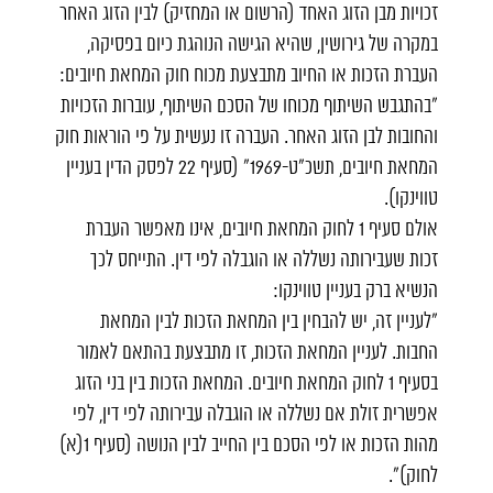
זכויות מבן הזוג האחד (הרשום או המחזיק) לבין הזוג האחר
במקרה של גירושין, שהיא הגישה הנוהגת כיום בפסיקה,
העברת הזכות או החיוב מתבצעת מכוח חוק המחאת חיובים:
"בהתגבש השיתוף מכוחו של הסכם השיתוף, עוברות הזכויות
והחובות לבן הזוג האחר. העברה זו נעשית על פי הוראות חוק
המחאת חיובים, תשכ"ט-1969" (סעיף 22 לפסק הדין בעניין
טווינקו).
אולם סעיף 1 לחוק המחאת חיובים, אינו מאפשר העברת
זכות שעבירותה נשללה או הוגבלה לפי דין. התייחס לכך
הנשיא ברק בעניין טווינקו:
"לעניין זה, יש להבחין בין המחאת הזכות לבין המחאת
החבות. לעניין המחאת הזכות, זו מתבצעת בהתאם לאמור
בסעיף 1 לחוק המחאת חיובים. המחאת הזכות בין בני הזוג
אפשרית זולת אם נשללה או הוגבלה עבירותה לפי דין, לפי
מהות הזכות או לפי הסכם בין החייב לבין הנושה (סעיף 1(א)
לחוק)".