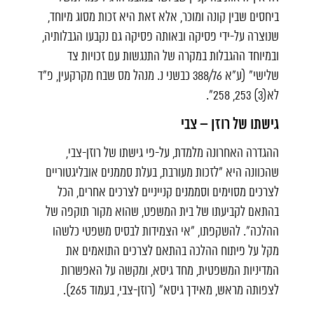
ביחסים שבין קונה ומוכר, אלא זאת היא זכות מסוג מיוחד,
שנוצרה על-ידי פסיקה ובאותה פסיקה גם נקבעו הגבלותיה,
ובמיוחד ההגבלות במקרה של התנגשות עם זכויות צד
שלישי" (ע"א 388/76 כבשני נ. מנהל מס שבח מקרקעין, פ"ד
לא(3) 253, 258".
גישתו של רוזן – צבי
ההגדרה האחרונה מלמדת, על-פי גישתו של רוזן-צבי,
שהכוונה היא "לזכות מעורבת, בעלת סממנים אובליגטוריים
לצרכים מסוימים וסממנים קנייניים לצרכים אחרים, הכל
בהתאם לקביעתו של בית המשפט, שהוא מקור תוקפה של
ההלכה". להשקפתו, "אי הצמידות לבסיס משפטי כלשהו
מקל על פיתוח ההלכה בהתאם לצרכים התואמים את
המדיניות המשפטית, מחד גיסא, ומקשה על האפשרות
לצפותה מראש, מאידך גיסא" (רוזן-צבי, בעמוד 265).