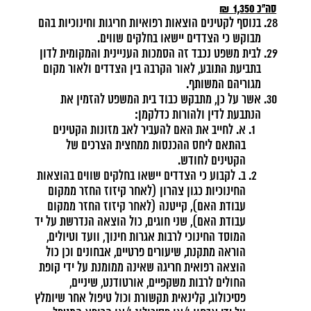
סה"כ
1,350 ₪
בנוסף לקטינים הוצאות רפואיות חריגות וחינוכיות בהם
מבוקש כי הצדדים יישאו בחלקים שווים.
לבית משפט נכבד זה הסמכות העניינית והמקומית לדון
בתביעת התובע, לאור הקרבה בין הצדדים ולאור מקום
מגוריהם המשותף.
אשר על כן, מתבקש כבוד בית המשפט להזמין את
הנתבעת לדין ולהורות כדלקמן:
א. לחייב את האם להעביר לאב מזונות הקטינים
בהתאם ליחס ההכנסות ממחצית הצרכים של
הקטינים לחודש.
ב. לקבוע כי הצדדים יישאו בחלקים שווים בהוצאות
החינוכיות כגון צהרון (לאחר קיזוז החזר ממקום
עבודת האם), קייטנה (לאחר קיזוז החזר ממקום
עבודת האם), שני חוגים, כול הוצאה הנדרשת על יד
המוסד החינוכי לרבות אגרות חינוך, וועד וטיולים,
הוראה מתקנת, שיעורים פרטיים, אבחונים וכן כול
הוצאה רפואית חריגה שאינה ממומנת על ידי קופת
החולים לרבות משקפיים, אורטודנט, שיניים,
פסיכולוג, קלינאית תקשורת וכול טיפול אחר שיומלץ