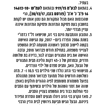
בעתיד.
לבע"מ 919/15
לעמ"ש 14612-10-
בהתאם
ובהתאם
16 פ'ב' נ' א'ב' (פורסם בנבו, 20/12/17),
הרי
שהכנסות האם מכול המקורות הם נתון אותו יש לקחת
בחשבון בעת פסיקת המזונות ופסיקת המזונות איננה
עניין מגדרי יותר.
התובע והנתבעת הינם בני זוג, שנישאו זל"ז כדמו"י
בשנת 2006 ונפרדו ביום– 2017, עת הגישה האישה
בקשה ליישוב סכסוך ראשונה מטעמה לבית המשפט
לענייני משפחה. בתחילת חודש פברואר 2018, עזבה
האישה את בית המגורים ועברה לגור, בדירה בת שלושה
חדרים, ובמרחק של כ-45 דקות הליכה מבית המגורים
של הבעל, האב, ומבית ספרם של ילדי הצדדים.
מנישואי בני הזוג נולדו שני הילדים בני 10.5 ו- 7. מזה
כשלושה חודשים החל ממועד פברואר 2018 מתנהלת
בפועל משמורת משותפת לפיה ההורים חולקים באופן
שווה את זמני השהות של הילדים ובשיתוף עם הסבים
כפי החלטת כבוד בית המשפט בעניין הסבים.
מאז הקרע בני הזוג ניהלו מגעים לשם הסדרת הפירוד
ביניהם. הבעל הגיש תביעת גירושין לבית הדין הרבני