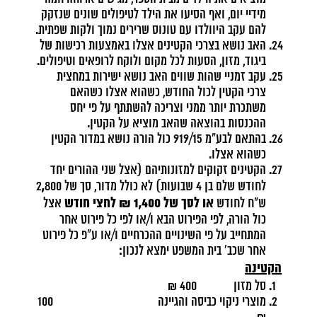
מידיי יום, ואף הסיעו את הילד לטיפולים שונים שנזקק
להם עקב היוולדו עם טונוס שרירים נמוך ולקות שפתית.
האב נושא בצרכי הקטינים אצלו באמצעות רכישות של
ביגוד, מזון, הסעות לכל מקום ולוקח לרופאים וטיפולים.
עקב זמניי שהות שווים האב נושא ישירות במחצית
צרכי הקטין לכול החודש, כשהוא אצלו כשהאם
משתכרת יותר ממני וצריכה להשתתף על פי יחס
ההכנסות בהוצאה שהאב מוציא על הקטין.
בהתאם לבע"מ 919/15 כול הורה נושא במדור הקטין
כשהוא אצלו.
הקטינים זקוקים למזונותיהם (אצל שני ההורים יחד
,
לחודש שלם בן 4 שבועות) לא כולל מדור, סך של 2
800
או לסך של 1,400 ₪ לחצי חודש
ש"ח לחודש
אצל
כול הורה, לפי הפירוט הבא ו/או לפי כל פירוט אחר
המתחייב על פי השינויים ההכרחיים ו/או ע"פ כל פירוט
אחר שכב' בית המשפט ימצא לנכון:
הקטינה
סל מזון 400 ₪
מוצרי ניקוי כביסה והגיינה 100