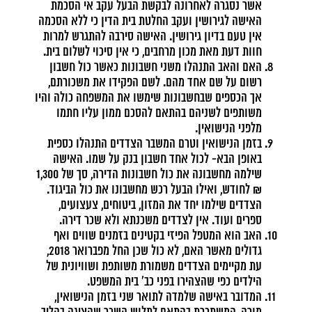
אשר נסגרה לאחרונה לבקשת הבעל עקב אי הסכמת
האישה לגירושין ועקב החלטת בית הדין כי ללא הסכמה
אין טעם בדיון גירושין. האישה סירבה להתגרש למרות
חוות דעת מאת מכון מרחבים, כי אין סיכוי לשלום בית.
האם והאב התנהלו משני חשבונות כאשר כול חשבון
רשום על שם אחד מהם. לשם הפקידו את משכורתם,
אך הכספים שבחשבונות שימשו את המשפחה כולה והיו
משותפים לשניהם בהתאם להסכם ממון עליו חתמו
מלפני הנישואין.
בזמן הנישואין וטרם המשבר הצדדים התנהלו כספית
באופן הבא- לכול אחד חשבון בנק על שמו. האישה
שילמה מחשבונה את כול חשבונות הדירה, סך של 1,300
₪ לחודש, ואילו הבעל רכש מחשבונו את כול הביגוד.
הצדדים שילמו יחד את המזון, ביטוחים, צעצועים,
ספרים ועוד. אין לצדדים משכנתא ולא שכר דירה.
האב הוא המטפל הפיזי בקטינים בזמנים שווים ואף
גדולים מאשר האם, לא כול שכן החל מפברואר 2018,
עת מקיימים הצדדים משמורת משותפת ושוויונית של
הילדים כפי שהצהירו בפני כב' בית המשפט.
המדובר באישה שלמדה לתואר שני בזמן הנישואין,