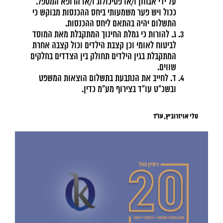
על ידי אבחון ו/או פסיכולוג ו/או הרופא המטפל.
ככול ויש פער משמעותי ביחס ההכנסות מבוקש כי
התשלום יהיה בהתאם ליחס ההכנסות.
ג. להורות כי גמלת החינוך המתקבלת מאת המוסד
לביטוח לאומי וכן קצבת הילדים וכול קצבה אחרת
המתקבלת בגין הילדים תחולק בין הצדדים בחלקים
שווים.
ד. לחייב את הנתבעת בתשלום הוצאות המשפט
ובשכ"ט עו"ד בצירוף מע"מ כדין.
טלי אויזרוביץ, עו"ד