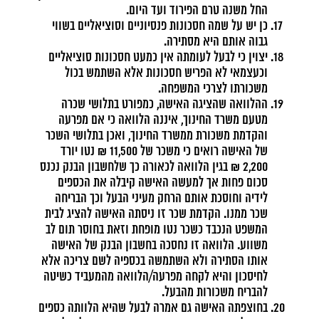
החל משנה טרם הפירוד ועד היום.
כן יש על שמה חסכונות פנסיוניים וסוציאליים בשווי
גבוה אותם היא מסתירה.
יצוין כי לבעל לעומתה אין כמעט חסכונות סוציאליים
וכעצמאי לא הפריש חסכונות אלא השתמש בכול
משכורתו לצרכי המשפחה.
ההלוואה שהציגה האישה, כמפורט בתלושי שכרה
מטעם משרד החינוך, איננה הלוואה כי אם מפרעה
והקדמת משכורת ממשרד החינוך, ואכן בתלושי השכר
של האישה רואים כי משכר של 11,500 ₪ נטו יורד
2,200 ₪ בגין הלוואה לכאורה כך שלחשבון הבנק נכנס
סכום פחות אך למעשה האישה קיבלה את הכספים
לידיה וחוסכת אותם הרחק מעיני הבעל וכך הבריחה
שכר ממנו. הקדמת שכר זו ניסתה האישה להציג לבית
המשפט הנכבד כשכר נטו מופחת וזאת בחוסר תום לב
משווע. הלוואה זו נחסכה בחשבון הבנק של האישה
אותו הסתירה ולא השתמשה בכספיה לשם צריכה אלא
לחיסכון והיא לקחה מפרעה/הלוואה מהמעביד כשיטה
להבריח משכורות מהבעל.
בחוצפתה האישה גם אמרה לבעל שהיא הלוותה כספים