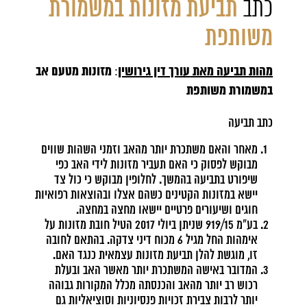
כתב
תביעת מזונות במשמורת
משותפת
מהות תביעה מאת
עורך דין גירושין
מזונות
מטעם אב
:
במשמורת משותפת
כתב תביעה
מאחר והאם משתכרת יותר מהאב וזמני השהות שווים
מבוקש לפסוק כי האם תעביר מזונות לידי האב כפי
שיפורט בתביעה בהמשך. לחלופין מבוקש כי כול צד
יישא במזונות הקטינים כשהם אצלו ובהוצאות רפואיות
חוגים ושיעורים פרטיים יישאו מחצה במחצה.
בע"מ 919/15 שניתן ביולי 2017 הטיל חובת מזונות על
אימהות החל מגיל 6 מכוח דיני צדקה. בהתאם לחובה
זו, מוגשת להלן תביעת מזונות עצמאית כנגד האם.
המדובר באישה המשתכרת יותר מאשר האב ובעלת
רכוש רב יותר מהאב והכנסתה מכלל המקורות גבוהה
יותר לרבות צבירת זכויות פנסיוניות וסוציאליות גם