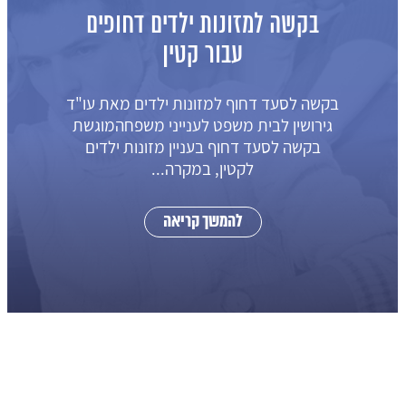
בקשה לקביעת מזונות ילדים
זמניים מופחתים
תביעה למזונות ילדים של עורכת דין גירושין
טלי אויזרוביץ לבית המשפט לענייני
משפחההמבקש והמשיבה נישאו. מנישואי
בני הזוג נולד הקטין,...
להמשך קריאה