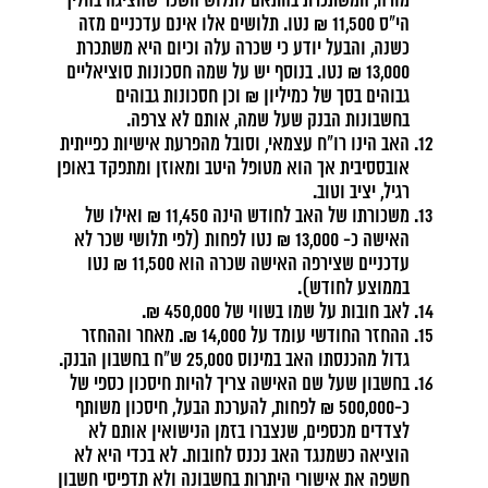
מורה, המשתכרת בהתאם לתלוש השכר שהציגה בהליך
הי"ס 11,500 ₪ נטו. תלושים אלו אינם עדכניים מזה
כשנה, והבעל יודע כי שכרה עלה וכיום היא משתכרת
13,000 ₪ נטו. בנוסף יש על שמה חסכונות סוציאליים
גבוהים בסך של כמיליון ₪ וכן חסכונות גבוהים
בחשבונות הבנק שעל שמה, אותם לא צרפה.
האב הינו רו"ח עצמאי, וסובל מהפרעת אישיות כפייתית
אובססיבית אך הוא מטופל היטב ומאוזן ומתפקד באופן
רגיל, יציב וטוב.
משכורתו של האב לחודש הינה 11,450 ₪ ואילו של
האישה כ- 13,000 ₪ נטו לפחות (לפי תלושי שכר לא
עדכניים שצירפה האישה שכרה הוא 11,500 ₪ נטו
בממוצע לחודש).
לאב חובות על שמו בשווי של 450,000 ₪.
ההחזר החודשי עומד על 14,000 ₪. מאחר וההחזר
גדול מהכנסתו האב במינוס 25,000 ש"ח בחשבון הבנק.
בחשבון שעל שם האישה צריך להיות חיסכון כספי של
כ-500,000 ₪ לפחות, להערכת הבעל, חיסכון משותף
לצדדים מכספים, שנצברו בזמן הנישואין אותם לא
הוציאה כשמנגד האב נכנס לחובות. לא בכדי היא לא
חשפה את אישורי היתרות בחשבונה ולא תדפיסי חשבון