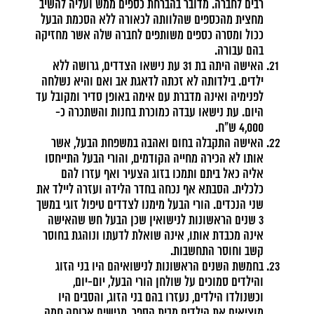
רבים לחברה. מדובר בהברחת כספים ממש ועליה להשיב
מחצית מהכספים שהלוותה לכאורה ללא הסכמת הבעל
ככול ומסרה כספים משותפים לחברה שלה אשר מחזיקה
בהם עבורה.
האישה היתה בת 31 עת נישאו הצדדים, גרושה ללא
ילדים. בילדותה לא זכתה לדאגת אב ואם והיא נשלחה
לפנימיה ואינה מדברת עם אימה באופן סדיר ומקובל עד
היום. עת נישאו עבדה כמוכרת בחנות והשתכרה כ-
4,000 ש"ח.
האישה התקבלה בחום ואהבה במשפחת הבעל, אשר
אותו לא הכירה מחייה הקודמים, והורי הבעל התייחסו
אליה כאל ביתם ותמכו בזוג הצעיר ואף עזרו להם
כלכלית. הסבתא אף נכחה בחדר הלידה ועזרה ליילד את
שני הנכדים. הורי הבעל מימנו לצדדים טיפול זוגי במשך
3 שנים הראשונות לנישואין שכן הבעל חש שהאישה
אינה מכבדת אותו, אינה שואלת לדעתו ונוהגת בחוסר
קשב וחוסר התחשבות.
בחמשת השנים הראשונות לנישואיהם היו בני הזוג
והילדים סמוכים על שולחן הורי הבעל, יום-יום,
וכשנולדו הילדים, נעזרו בהם בני הזוג, והסבים היו
מוציאים את הילדים מבית הספר, מגישים ארוחה חמה