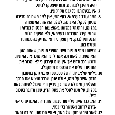
אני חוששת מאוד מהכבדה על ביצוע פסק הדין, וכי לא
יהיה מהיכן לגבות מזונות שיפסקו לביתי.
אין בבעלותנו כל נכס מקרקעין.
האב עובד כעצמאי. כעצמאי, אין לאב משכורת סדירה
שניתן לעקל. האב נהג לשלם הוצאות המשפחה
במזומן, והתנהל במזומן באמצעות הכנסות במזומן
שהוא קיבל מעבודתו כעצמאי, ולא הפקיד מלוא
הכנסותיו לבנק. אין ספק כי הוא מחזיק בהכנסותיו
ושולט בהן.
ברשותו שתי מוניות ושני מספרי מוניות, שאחת מהן
הוא משכיר. לאחרונה אמר לי כי הוא מוכר את המונית
ורוכש רכב חדש אך אין שום עירבון כי לא ימכור את
המונית ויעלים את הכספים שיתקבלו.
גיליתי שלאב יתרה של 100,000 ₪ במזומן בחשבון
הבנק אשר על שמו, אולם יתכן שכבר הוציא את הכסף
והעלימו, ואם לא עשה כן, עדיין הרי שיכול לעשות זאת
בקלות, על מנת לסכל את פסק הדין, שכן מדובר בסכום
נזיל.
האב כבר איים עליי עת עזבתי את דירת המגורים כי אני
אזרק לרחוב ואשאר בלי כסף.
לאור טיב עיסוקו של האב, ואופי הכנסתו, במידה והאב