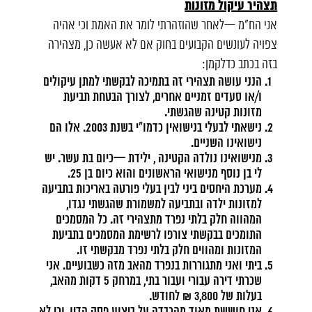
תצהיר עיקול מזונות
אני הח"מ —לאחר שהוזהרתי לומר את האמת וכי אהיה
צפויה לעונשים הקבועים בחוק אם לא אעשה כן, מצהירה
בזה בכתב כדלקמן:
הנני עושה תצהירי זה בתמיכה לבקשתי למתן עיקולים
ו/או סעדים זמניים אחרים, לצורך הבטחת תביעת
מזונות קטינה שהגשתי.
נישאתי לבעלי בנישואין כדמו"י בשנת 2003. אלו הם
נישואינו השניים.
מנישואינו נולדה הקטינה , ילידת —כיום בת עשר. יש
לי בן נוסף מנישואי הראשונים והוא כיום בן 25.
מערכת היחסים ביני לבין בעלי פורטה באריכות בתביעה
למזונות ילדה ובתביעה למשמורת שהגשתי נגדו,
המהווה חלק בלתי נפרד מתצהירי זה. כל המסמכים
התומכים בבקשתי צורפו לרשימת המסמכים בתביעת
המזונות ומהווים חלק בלתי נפרד מבקשתי זו.
ביתי ואני מתגוררות בנפרד מהאב מזה כשבועיים. אני
שכרתי דירה עבורי ועבור בתי, במרחק 5 דקות מהאב,
בעלות של 3,800 ₪ לחודש.