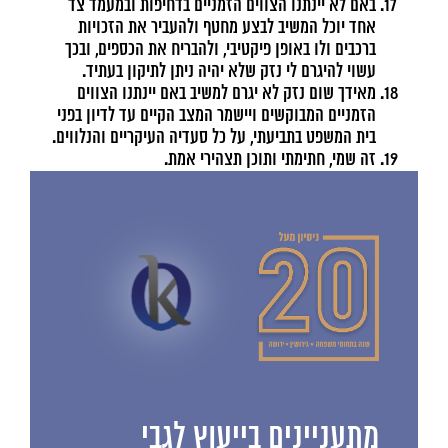
באם לא יינתנו הצווים הזמניים בדחיפות ובמעמד צד
אחד יוכל המשיב לבצע מחטף ולהעביר את הזכויות
ברכבים ולו באופן פיקטיבי, ולהבריח את הכספים, ובכך
עשוי להיגרם לי נזק שלא יהיה ניתן לתיקון בעתיד.
מאידך שום נזק לא יגרם למשיב באם יינתנו הצווים
הזמניים המבוקשים ויישמר המצב הקיים עד לדיון בפני
בית המשפט בתביעתי, על כל סעדיה העיקריים והנלווים.
זה שמי, חתימתי ותוכן תצהירי אמת.
מתעניינים בייעוץ לגבי