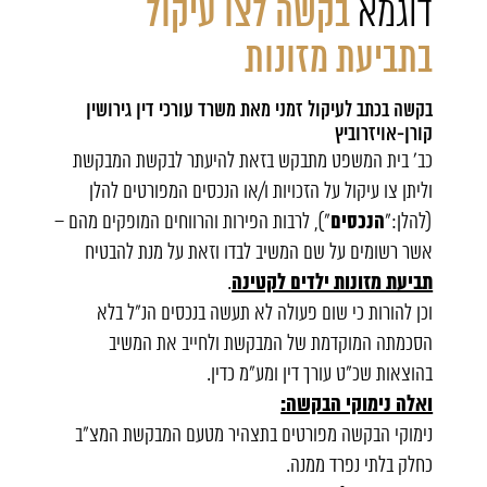
דוגמא
בקשה לצו עיקול
בתביעת מזונות
בקשה בכתב לעיקול זמני מאת משרד
עורכי דין גירושין
קורן-אויזרוביץ
כב' בית המשפט מתבקש בזאת להיעתר לבקשת המבקשת
וליתן צו עיקול על הזכויות ו/או הנכסים המפורטים להלן
הנכסים
(להלן:"
"), לרבות הפירות והרווחים המופקים מהם –
אשר רשומים על שם המשיב לבדו וזאת על מנת להבטיח
תביעת מזונות ילדים לקטינה
.
וכן להורות כי שום פעולה לא תעשה בנכסים הנ"ל בלא
הסכמתה המוקדמת של המבקשת ולחייב את המשיב
בהוצאות שכ"ט עורך דין ומע"מ כדין.
ואלה נימוקי הבקשה:
נימוקי הבקשה מפורטים בתצהיר מטעם המבקשת המצ"ב
כחלק בלתי נפרד ממנה.