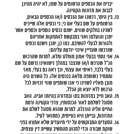
יבריח את הכספים הרשומים על שמו, לא יהיה מהיכן
לגבות את מזונות הקטינה.
בין היתר, רכשנו את הנכסים ו/או הכספים הבאים,
הרשומים על שם בעלי אם כי, כי נכסים אלה שייכים
לשנינו בחלקים שווים. ישנם נכסים נוספים וכספים אשר
יתכן והועלמו ואני במבקשת להתחקות אחריהם
ולהורות לבעלי להשיבם. כמו כן, יתכן וישנם נכסים
שנרכשו שעדיין אינני יודעת עליהם:
אני נתתי בבעלי אמון מוחלט ומלא. למרות שהרכוש
הנ"ל שנרכש ו/או שנצבר במהלך נישואינו נרשם על שם
בעלי בלבד, ראיתי את עצמי, וכך ראה גם בעלי, מאז
ומתמיד כשותפה מלאה בנכסים אלו. כל השנים היה
מובן מאליו לשנינו כי אנו שותפים שווי זכויות לכל
הרכוש ללא יוצא מן הכלל.
האב חייב במזונות בתו ובמדורה בהיותו אביה. האב
מסוגל לשלמם לאור הכנסותיו, צרכי הקטינה ורמת
החיים אליה הורגלה. למרות שהוא מסוגל לשלם את
המזונות, גבייתן היא בעייתית, כמתואר לעיל.
הסעדים המבוקשים על ידי מיועדים שלא אמצא בפני
שוקת שבורה וכדי למנוע מהמשיב עשיית דין עצמית.