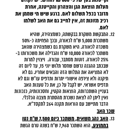
וקייטנות בסך של כ- 600 ₪ לחודש. יש לקזזם
מעלות הוצאת הגן והצהרון והקייטנה, אחרת
מדובר בכפל תשלום לאם. ברגע שיש מי שממן את
רכיב מזונות זה, אין לחייב גם את האב לשלמו
לאם
.
המבקשת משקרת בבקשתה, כשמצהירה, שהיא
משתכרת 5,000 ש"ח לכאורה, ובכך הפחיתה כ-50%
משכרה לכאורה. היא משקרת גם כשמצהירה שהאב
משתכר לכאורה 10,000 ש"ח והגדילה את משכורותו ב-
25% לכאורה. זוטות מסתבר, עבורה. ויצוין למרות
שבכתב ההגנה נרשם שחסר תלוש יוני 15, עד ליום זה
לא המציאה את התלוש הזה והבאים אחריו. גם לא
תיקנה ולא צירפה אישורי יתרות ותדפיס עו"ש וגם לא
תדפיס אשראי. יש לקבל על כן, את כל טענות האב
בעניין השתכרותה, הוצאות הקטין, וחסכונותיה, כנכונות
ואין ליתן לה לצאת נשכרת מהסתרת מצבה הכלכלי.
הדבר מתיישב עם הוראות תקנה 264 לתקסד"א.
שכר האב
האב נהג משאית, משתכר כיום 7,500 ש"ח נטו
בממוצע.
הוא השתכר 7,960 ש"ח בשנה טרם הגשת