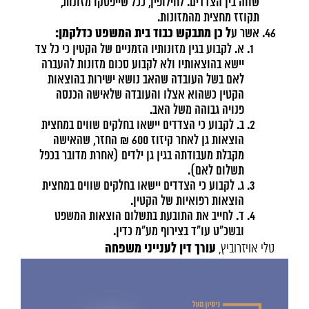
שווה בין הצדדים. לחילופין, ככל שייפסקו מזונות,
תקוזז מחצית מהמזונות.
ל כן מתבקש כבוד בית המשפט כדלקמן:
אשר ע
א. לקבוע בגין מזונותיו הזמניים של הקטין כי כל צד
יישא בהוצאותיו ולא לקבוע סכום מזונות להעברה
לאם בשל העובדה שהאב נושא ישירות בהוצאות
הקטין כשהוא אצלו והעובדה שלאישה הכנסה
פנויה גבוהה משל האב.
ב. לקבוע כי הצדדים יישאו בחלקים שווים במחצית
הוצאות גן לאחר קיזוז 600 ₪ החזר, שהאישה
מקבלת מעבודתה בגין גן ילדים (אחרת מדובר בכפל
תשלום לאם).
ג. לקבוע כי הצדדים יישאו בחלקים שווים במחצית
הוצאות רפואיות של הקטין.
ד. לחייב את התובעת בתשלום הוצאות המשפט
ובשכ"ט עו"ד בצירוף מע"מ כדין.
עורך דין לענייני משפחה
טלי אויזרוביץ,