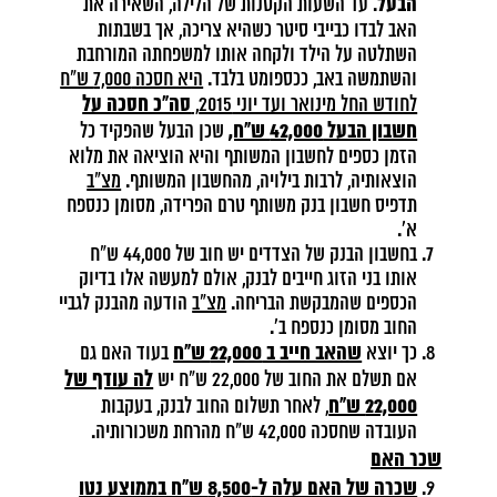
הבעל
. עד השעות הקטנות של הלילה, השאירה את
האב לבדו כבייבי סיטר כשהיא צריכה, אך בשבתות
השתלטה על הילד ולקחה אותו למשפחתה המורחבת
והשתמשה באב, ככספומט בלבד.
היא חסכה 7,000 ש"ח
סה"כ חסכה על
לחודש החל מינואר ועד יוני 2015,
חשבון הבעל 42,000 ש"ח,
שכן הבעל שהפקיד כל
הזמן כספים לחשבון המשותף והיא הוציאה את מלוא
הוצאותיה, לרבות בילויה, מהחשבון המשותף.
מצ"ב
תדפיס חשבון בנק משותף טרם הפרידה, מסומן כנספח
א'.
בחשבון הבנק של הצדדים יש חוב של 44,000 ש"ח
אותו בני הזוג חייבים לבנק, אולם למעשה אלו בדיוק
הכספים שהמבקשת הבריחה.
מצ"ב
הודעה מהבנק לגביי
החוב מסומן כנספח ב'.
שהאב חייב ב 22,000 ש"ח
כך יוצא
בעוד האם גם
לה עודף של
אם תשלם את החוב של 22,000 ש"ח יש
22,000 ש"ח
, לאחר תשלום החוב לבנק, בעקבות
העובדה שחסכה 42,000 ש"ח מהרחת משכורותיה.
שכר האם
שכרה של האם עלה ל-8,500 ש"ח בממוצע נטו