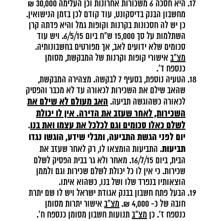
היא חסכה 6 משכורות אחרונות וכן העלימה 30,000 ₪
מחשבון הבנק בדיסקונט, עוד קודם לכן בזמן הנישואין.
כן יש לה חסכונות בקרנות וקופות גמל והיא פדתה קרן
השתלמות על סך 15,000 ש"ח ביום 6/5/15. ויש עוד
סכומים שלא ידועים לאב, אך מפורטים בחשבונותיה.
מצ"ב
אישורי קופות וקרנות של המבקשת, מסומן
כנספח ד'.
הטעיה נוספת, בסעיף 7 לבקשה. מצהירה המבקשת,
שהאב שילם את השכירות לכאורה עד לא מכבר והפסיק
האב מעולם לא שילם את
לכאורה כשהוגשה תביעה.
השכירות, לאחר שעזב את הדירה. אין לו יכולת
לשלם כאלו סכומים וגם לכלכל את עצמו ואת בנו
.
יום לפני הגשת התביעה, ומבלי שידע, הוגשו נגדו
תביעות
. התביעות הומצאו לו, רק לאחר שעזב את
הבית, ביום 16/7/15. מאחר ולא גר בבית הפסיק לשלם
שכירות. כי אין לו כל יכולת לשלם שכירות וגם ולממן
הוצאותיו בנפרד שלו ושל בנו, כשהוא איתו.
הבעל פתח חשבון בבנק אגודת ישראל ויש לו שם יתרת
חובה של כ- 4,000 ₪.
מצ"ב
אישור יתרות מסומן
כנספח ז'. כן
מצ"ב
תנועות חשבון מסומן כנספח ח'.