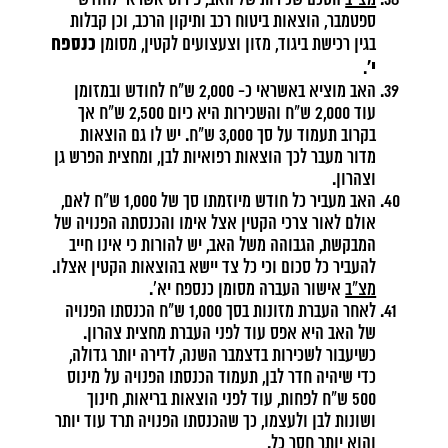
מצ"ב
הסכם שכירות של האב, פירוט אשראי לחודש
ספטמבר, הוצאות ביטוח רכב ותיקון הרכב, וכן קבלות
כנספח
בגין רכישת ביגוד, מזון וצעצועים לקטין, מסומן
י'
.
האב מוציא באשראי כ- 2,000 ש"ח לחודש ובמזומן
עוד 2,000 ש"ח והשכירות היא כיום 2,500 ש"ח אך
בקרוב תעמוד על סך 3,000 ש"ח. יש לו גם הוצאות
מדור מעבר לכך הוצאות רפואיות לבן, ומחצית הפרש גן
וצהרון.
האב מעביר כל חודש מיוזמתו סך של 1,000 ש"ח לאם,
אולם לאור צרכי הקטין אצל אימו והכנסתה הפנויה של
המבקשת, הגבוהה משל האב, יש להורות כי אינו חייב
להעביר כל סכום וכי כל צד יישא בהוצאות הקטין אצלו.
מצ"ב
אישור העברה מסומן כנספח יא'.
לאחר העברת מזונות בסך 1,000 ש"ח הכנסתו הפנויה
של האב היא אפס עוד לפני העברת מחצית צהרון.
כשיעבור לשכירות בדצמבר השנה, לדירה יותר גדולה,
כדי שיהיה חדר לבן, תעמוד הכנסתו הפנויה על מינוס
500 ש"ח לפחות, עוד לפני הוצאות בריאות, חינוך
ושונות לבן ולעצמו, כך שהכנסתו הפנויה תרד עוד יותר
והוא יותר חסר כל.