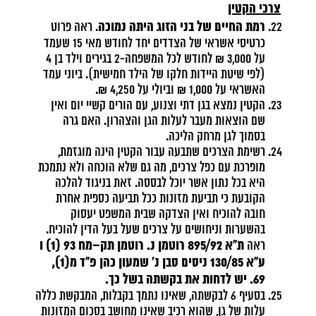
צרכי הקטין
רמת החיים של בני הזוג היתה נמוכה
. ראה פרוט
כרטיסי אשראי של הצדדים יחד לחודש מאי 15 שעמד
על 3,000 ₪ לחודש לכל המשפחה-2 בגירים וילד בן 4
(לפי שיטת היידות חלקו של הילד חמישית). ביוני עמד
האשראי על 1,000 ₪ וביולי על 4,250 ₪.
הקטין נמצא בגן דתי וצנוע, עם הורים קשיי יום ואין
שם הוצאות מעבר לעלות הגן והצהרון. האם גרה
בסמוך לגן מרחק הליכה.
רשימת הצרכים שתבעה עבור הקטין הינה מוגזמת,
מופרכת עם כפל צרכים, מה גם שלא הוכחה ולא נתמכת
היא בכל נתון אשר יוכל לבססה. זאת בניגוד להלכה
הקובעת כי תביעת מזונות ככל תביעה כספית אחרת
חובה להוכיח ואין הצדקה שבית המשפט יעסוק
בהשערות וניחושים על צרכים שעל בעל הדין להוכיח.
ת"א 895/92 רוטמן נ. רוטמן תק
–
מח 93 (1) ו
ראה
ע"א 130/85 ניסים סבן נ' שמעון כהן פ"ד מ(1),
69. יש לדחות את בקשתה בשל כך.
בסעיף 6 לבקשתה, שאינו נתמך בקבלות, המבקשת כללה
עלות של גן, שהוא רכיב שאינו מחושב בסכום המזונות