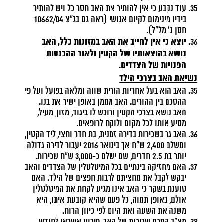
עוד נקבע כי אין להותיר את האב חסר כל ויש להותיר
בידיו מינימום לקיום אנושי (ראה גם בג"צ 10662/04
חסן נ' מל"ל).
יוצא כי אין לחייב את האב במזונות כלל, האב
נושא בהוצאותיו של הקטין ולאור ההכנסות
הפנויות של הצדדים
.
נשיאת האב בצרכי הילד
האב הוא בעל אחריות הורית שווה ומלאה בפועל ועל פי
ההסכם בין ההורים. האב מממן באופן ישיר את בנו.
האב נושא בצרכי הקטין ורוכש לו ביגוד, מזון, מעיל,
מסיע אותו לכל מקום ולוקח לרופאים.
האב גר בשכירות בדירה זמנית, בת חדר וחצי, ליד הקטין,
ומשלם 2,400 ש"ח אך בינואר 2016 יעבור לדירה גדולה
יותר בת 2.5 חדרים, שם ישלם כ-3,000 ש"ח שכירות.
האם מחזיקה בינתיים בכל המיטלטלין של הצדדים והאב
יבקש לקבל את מחציתם לרבות חפצים של הילד. האם
טוענת בשקר כי האב אינו מגיע לקחת את המיטלטלין
אולם, באופן תמוה, כל פעם שהיא קובעת איתו, היא
משנה את השעה ואת היום לפי כיוון הרוח.