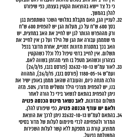
אין לחייב את האב בסכום מזונות להעברה לאם ומבוקש
כי כל צד יישא בהוצאות הקטין בעצמו, כפי שיפורט
להלן בהמשך.
לעניין הגן, האם מקבלת בתלושי השכר השתתפות בגן
בסך 600 ש"ח על כן, מעלות הגן יש להפחית 600 ש"ח
ורק מההפרש הנותר לגן יש לחייב את האב במחצית. יש
מי שמממן עבורה את הגן של הילד ועל כן אין לחייב את
האב בכך במסגרת מזונות זמניים, אחרת מדובר בכפל
תשלום. אין לחייב בדמי טיפול כלל וכלל כשהקטין
בצהרון וכשהאב מטפל בו חצי מהזמן בשווה לאם.
לאור עמ"ש 32632-10-13 (פורסם בנבו, 26/3/15)
ועמ"ש 1180-05-14 (פורסם בנבו, 26/3/15), המהווה
הלכה מנחה כיום, והעובדה שהאב מממן באופן ישיר את
בנו, יש להפחית מצרכי הילד ומשליש מדורו, 50%. מזה
ניתן להפחית בהתאם לנשאר בידי כל הורה לאחר
לאב נשאר מינוס הכנסה פנויה
תשלום המזונות.
ולאם יש עודף הכנסה פנויה
, כפי שיפורט להלן.
בהתאם לעמ"ש 32632-10-13 ניתן לרכך את הוצאת
המדור ולהפחיתה לכדי מינימום לעלות של מדור בסיסי
ממוצע, קורת גג מספקת ללא קשר לעלות השכירות
המשולמת בפועל.