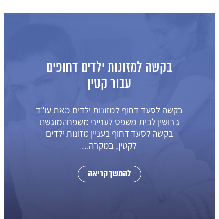
בקשה לקביעת מזונות ילדים
זמניים מופחתים
תביעה למזונות ילדים של עורכת דין גירושין
טלי אויזרוביץ לבית המשפט לענייני
משפחההמבקש והמשיבה נישאו. מנישואי
בני הזוג נולד הקטין,...
להמשך קריאה