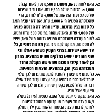
האם לעומת זאת, משתכרת 8,500 נטו, לאחר קבלת
1,000 ₪ מזונות יש לה 9,500 נטו. אם נוריד שכירות
של 3,400 ועוד הוצאות של 4,000 ש"ח לחודש, הרי
אם לא יעביר האב
שהכנסתה הפנויה היא 2,000 ש"ח.
כל סכום בגין מזונות, עדיין תהיה לה הכנסה פנויה
של 1,000 ש"ח
. האב לעומתה במינוס 500 ש"ח ומטה.
לאור העובדה שהכנסתה הפנויה גבוהה משל האב, שיש
מזונות זמניים, כל
לה חסכונות, מבוקש לקבוע כי בגין
צד יישא ישירות בצרכי הקטין כשהוא אצלו וכי
שני ההורים יישאו בחלקים שווים במחצית צהרון
וגן לאחר קיזוז הסכום שהאישה מקבלת החזר
מעבודתה בגין הגן, ובמחצית הוצאות רפואיות
.
כל סכום אם יצטרך להעביר למבקשת יגרום לכך שלא
יוותר לאב כספים למחיה עבור עצמו ועבור הילד אצלו.
דבר זה עלול לפגוע בקטין ישירות, ולגרום לכך שיחיה
חיי עוני אצל אביו.
האב מבקש כי יקבע שכל הטבה כספית ו/או כל גימלה
ו/או קצבה חד פעמית או קבועה מהמוסד לביטוח
לאומי, לרבות קצבת הביטוח הלאומי בגין ילד, תחולק