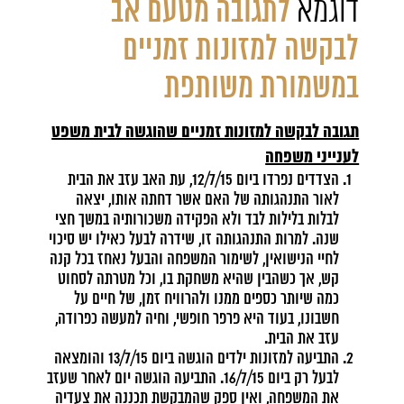
דוגמא
לתגובה מטעם אב
לבקשה למזונות זמניים
במשמורת משותפת
תגובה לבקשה למזונות זמניים שהוגשה לבית משפט
לענייני משפחה
הצדדים נפרדו ביום 12/7/15, עת האב עזב את הבית
לאור התנהגותה של האם אשר דחתה אותו, יצאה
לבלות בלילות לבד ולא הפקידה משכורותיה במשך חצי
שנה. למרות התנהגותה זו, שידרה לבעל כאילו יש סיכוי
לחיי הנישואין, לשימור המשפחה והבעל נאחז בכל קנה
קש, אך כשהבין שהיא משחקת בו, וכל מטרתה לסחוט
כמה שיותר כספים ממנו ולהרוויח זמן, של חיים על
חשבונו, בעוד היא פרפר חופשי, וחיה למעשה כפרודה,
עזב את הבית.
התביעה למזונות ילדים הוגשה ביום 13/7/15 והומצאה
לבעל רק ביום 16/7/15. התביעה הוגשה יום לאחר שעזב
את המשפחה, ואין ספק שהמבקשת תכננה את צעדיה