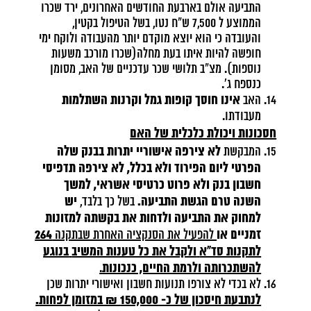
התביעה אולם בארבעת החודשים האחרונים, ירד שכרו
הממוצע ל 7,500 ש"ח נטו, בשל הטיפול בקטין,
והעובדה כי הוא יוצא מוקדם יותר מהעבודה ולוקח ימי
חופשה להיות איתו בעת מחלה(שכרו מורכב משעות
נוספות). מצ"ב תלושי שכר עדכניים של האב, מסומן
כנספח ג'.
אינו חוסך קופות גמל וקרנות השתלמות
האב
מעבודתו.
חסכונות ויכולת כלכלית של האם
לא צירפה אישוריי יתרות בבנק שלה
המבקשת
הפרטי ליום הפירוד ולא בכלל, לא צירפה תדפיסי
חשבון בנק ולא פרוט כרטיסי אשראי, למשך
השנה טרם הגשת התביעה.
יש
בשל כך בלבד,
למחוק את התביעה
ולדחות את בקשתה למזונות
זמניים או
264
להפעיל את הסנקציה האחרת שבתקנה
לתקנות סד"א
ולקבל את כל טענות המשיב
בנוגע
להשתכרותה ולרמת החיים, כנכונות
.
לא בכדי לא צורפו תנועות חשבון ואישורי יתרות שכן
לנתבעת חיסכון של כ- 150,000 ₪ במזומן לפחות
.