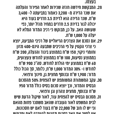
בעצמו.
המבקשת חידשה חוזה שכירות לאחר הפירוד והעלתה
את שכר הדירה מ- 3,200 כאמור בתביעתה ל- 3,400
ש"ח. שכר הדירה הוא לדירת 3.5 חדרים בעוד היא
יכולה לגור בדירת 2.5 חדרים במחיר מוזל יותר, כפי
שעושה האב. על כן, מבוקש כי רכיב המדור המלא לא
יעלה על 1,000 ש"ח.
אם נסכם את הצרכים הריאליים של רכיבי התביעה, יוצא
כי צרכי הקטין על פי הרכיבים שתבעה הינם-400 מזון
וחומרי ניקוי, 150 ש"ח בממוצע ביגוד והנעלה, 200 ש"ח
בממוצע נסיעות, 100 ש"ח בממוצע לחודש צעצועים,
60 ש"ח בממוצע ימי הולדת לחודש. סה"כ 900 ש"ח
לחודש ו- 30% המדור 1,000 ש"ח, כלומר, סך הכול כולל
מדור: 1,900 ש"ח ובנוסף מחצית גן, חינוך ורפואי.
עקב המשמורת המשותפת יש להפחית 50% מהסכום
הבסיס והמדור, וכך יוצא סכום בסיס כולל מדור 950
ש"ח ובנוסף, מחצית צהרון וגן ורפואי.
מסכום הבסיס יש להפחית עוד, לאור שיקול הדעת שיש
לבית המשפט לאור העובדה שהאב משתכר פחות מהאם
וכי יש לו חוב של 22,000 ש"ח בעוד לאם יש חסכונות.