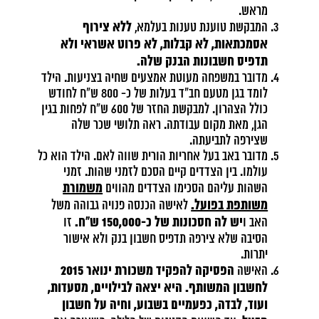
מראש.
ללא צירוף
המבקשת טוענת טענות בעלמא,
אסמכתאות, לא קבלות, לא פרוט אשראי ולא
תדפיס חשבונות הבנק שלה.
מדובר במשפחה מעוטת אמצעים שחיה בצניעות. הילד
לומד בגן מטעם חב"ד בעלות של כ- 800 ש"ח לחודש
כולל הצהרון. למבקשת החזר של 600 ש"ח לפחות בגין
הגן, מאת מקום עבודתה. ראה תלושי שכר שלה
שצירפה לתביעתה.
מדובר באב בעל אחריות הורית שווה לאם. הילד הוא כל
עולמו. בין הצדדים קיים הסכם לזמני שהות. זמני
משמורת
השהות עליהם הסכימו הצדדים מהווים
משותפת בפועל.
לאישה הכנסה פנויה גבוהה משל
יש לה חסכונות של כ-150,000 ש"ח.
האב ו
זו
הסיבה שלא צירפה תדפיס חשבון בנק ולא אישור
יתרות.
הפסיקה להפקיד משכורת ינואר 2015
האישה
לחשבון המשותף. היא יצאה לבילויים, מסעדות,
ועוד, לבדה, כפעמיים בשבוע, וחיה על חשבון