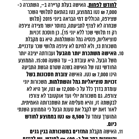
לחודש לפחות
. האישה בעלת קריירה ב–, השתכרה כ-
7,000 ₪ נטו בממוצע, נטו בהתאם לתלושי השכר
שצירפה, הכוללים דמי הבראה ביוני 2015 (תלוש
שבחרה לא לצרף לתביעתה, בחוסר יושר מצידה צירפה
רק 11 תלושי שכר ללא יוני 15). כן חוסכת זכויות
סוציאליות, פנסיה גמל והשתלמות. היא גם מקבלת
משכורת 13, ולא לחינם לא צירפה תלושי שכר עדכניים.
האישה משתכרת יותר מהבעל
ועבודתה יציבה יותר
משל הבעל. היא עובדת ב– עד השעה 15:00. הממוצע
החודשי נטו של האישה בשנה שטרם הגשת התביעה
צוברת חסכונות בשל
הינו 7,000 ₪ נטו. האישה
זכויות סוציאליות גמל והשתלמות
. משכורות יוני
עומדת בדרך כלל על כ-12,000 ₪ נטו, אך היא לא
צורפה. גם משכורות יולי ועד אוקטובר לא צורפו
לבקשתה זו, והיא מעלימה את השתכרותה האמיתית.
לאור זאת יש לקבל את טענת הבעל כי הממוצע השנתי
8,500 ₪ נטו בממוצע לחודש
המוערך עומד על
כיום
.
החזרים במשכורתה בגין גנים
האישה מקבלת