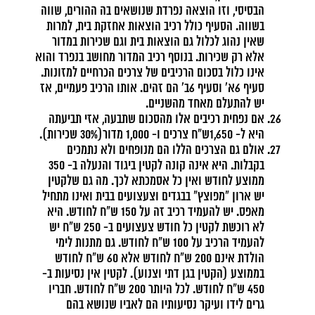
הבסיסי, וזו הוצאה נפרדת שנושאים בה ההורים, שווה
בשווה. הסעיף כולל רכיב הוצאות אחזקת בית, למרות
שאין נהוג לכלול גם הוצאות בית וגם שכירות במדור
אלא רק שכירות. בנוסף רכיב המדור מחושב בנפרד והוא
אינו כלול בסכום הרכיבים של צרכים הכרחיים למזונות.
סעיף 6א' וסעיף 6ב' הם זהים. אותו הרכיב פעמיים, אז
יש להתעלם מאחד מהשניים.
אם נפחית רכיבים אלו מהסכום שתבעה, אזי תביעתה
היא ל- 1,650ש"ח צרכים ו- 1,000 מדור(30% שכירות).
אולם גם הצרכים הללו הם מנופחים ולא נתמכים
בקבלות. היא אינה קונה לקטין ביגוד והנעלה ב- 350
ממוצע לחודש ואין כל אסמכתא לכך. מה גם שלקטין
יש ארון "מפוצץ" בבגדים וצעצועים בבית ואינו מתחיל
מאפס. יש להעמיד רכיב זה על 150 ש"ח לחודש. היא
לא רוכשת לקטין כל חודש צעצועים ב- 250 ש"ח יש
להעמיד הרכיב על 100 ש"ח לחודש. גם מתנות לימי
הולדת אינם 200 ש"ח לחודש אלא 60 ש"ח לחודש
בממוצע (הקטין בגן דתי וצנוע). לקטין אין נסיעות ב-
450 ש"ח לחודש. לכל היותר 200 ש"ח לחודש. חבריו
גרים לידו ועיקר נסיעותיו הם לאביו שנושא בהם