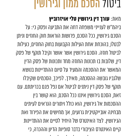
ביטול
הסכם ממון וגירושין
עורך דין גירושין טלי אויזרוביץ
מאת:
ביהמ"ש לענייני משפחה דחה את התביעה ופסק כי: על
הסכם גירושין, ככל הסכם, פרושות הוראות חוק החוזים וניתן
לבטלו, בהוכחת אחת העילות הקבועות בחוק החוזים, כעילות
לביטול חוזה. הסכם גירושין אשר אושר וקיבל תוקף של פסק
דין, שלובות בו תכונות החוזה מחד ותכונות של פסק הדין
המאשר את ההסכמה והמעיד על סיום ההתדיינות בנושא
שלגביו גובשה ההסכמה, מאידך. לפיכך, הסכמים שקיבלו
תוקף של פסק דין ניתנים לביטול אם נפל פגם בכריתתם. עם
זאת, הסכם גירושין איננו ככל הסכם, הוא קושר בין
ההסכמות אל גירושין, הוא כולל ויתורים הנראים לעיתים
מבחינה אובייקטיבית גרועים, אך מחישים את הפירוד ואת
הגירושין. לצד האינטרס של היחיד לסיים את ההתדיינות
קיים האינטרס הציבורי בדבר סופיות הדיון וההכרה, כי