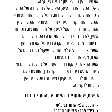
הסכמים ממין זה, לא ניתן לבטלם על נקלה.
שאלת הטעות או ההטעיה, היא שאלה שבעובדה ועל הטוען
לבסס את עילת תביעתו בעובדות. הנטל להוכיח את הטעות או
ההטעיה ואת הקשר הסיבתי שבין הטעות או ההטעיה לבין
ההתקשרות בהסכם מוטל לפיכך, על שכם התובעת. בנסיבות
העניין, לא הוכח כי התובעת התקשרה בהסכם עקב פגם
בכריתתו. כמו-כן, לא זה המקרה בו יבוטל הסכם גירושין
מטעמי צדק. ביהמ"ש לא ישתמש בשיקול דעתו כדי לבטל
הסכם, אלא אם מדובר בטעות חמורה ביותר.
הסעד ההצהרתי, מקורו בדיני היושר, על כן, על העותר לבוא
לבית המשפט בידיים נקיות. במקרה דנן, התובעת פעלה
בחוסר תום לב ובחוסר ניקיון כפיים, וגם מטעם זה אין
להיענות לבקשתה.
אנשים, שהתעניינו במאמר זה, התעניינו גם ב:
הסכם שלא אושר בבימ"ש
כיצד מתבצע אישור הסכם?