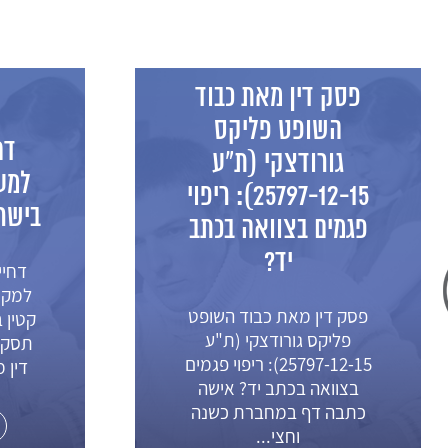
פסק דין מאת כבוד
השופט פליקס
דח
גורודצקי (ת"ע
למע
25797-12-15): ריפוי
בישרא
פגמים בצוואה בכתב
יד?
דחי
למקו
פסק דין מאת כבוד השופט
פליקס גורודצקי (ת"ע
תסקי
25797-12-15): ריפוי פגמים
דין 
בצוואה בכתב יד? אישה
כתבה דף במחברת כשנה
וחצי...