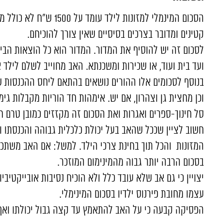
הסכום המינמלי למזונות לילד 
קטינים ומדובר בצרכים בסיסיים שאין צורך להוכיחם.
לסכום זה יש להוסיף את המדור. המדור הוא כל הוצאות הבית, 
ועד בית ועוד, או שכירות ומשכנתא. האב מחוייב לשלם לילד אחד30% מהוצאות המ
בנוסף לסכומים אלו ההורים נושאים בהתאם ליחס ההכנסות ש
וכן מחצית גן וצהרון, אם יש. אימהות חד הוריות מקבלות ג
סל חינוך-ספרים ואגרות ואת הסכום זה מקזזים כמובן טרם ח
חשוב לציין שככל שהאב בעל יכולת כלכלית גבוהה והכנסתו ור
בסכום הרבה יותר גבוה מהמינימום המוזכר.
יצויין כי גם אב שלא עובד כלל ולא הוכיח נסיבות אובייקטיבי
עצמו מחובת פירנוס ילדיו בסכום המינימלי.
הפסיקה קבעה כי על האב להתאמץ עד קצה גבול יכולתו ואף 