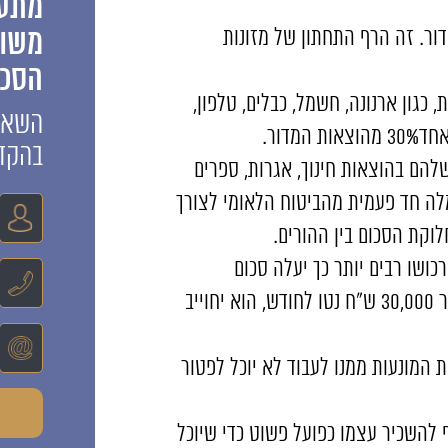
מתענ
משות
עומד על 1500 ש"ח לא כולל מדור. זה הרף התחתון של מזונות
הסכמ
כגון ארנונה, חשמל, כבלים, טלפון,
השאיר
דור.
בהקד
להם בהוצאות חינוך, אגרות, ספרים
ימלה חד פעמית מהביטוח הלאומי לצורך
לוקת הסכום בין ההורים.
כושו רבים יותר כך יעלה סכום
המזונות והכל תוך בחינת צרכי הילד. למשל: אם האב משתכר 30,000 ש"ח נטו לחודש, הוא יחוייב
ות המונעות ממנו לעבוד לא יוכל לפטור
להשכיר עצמו כפועל פשוט כדי שיוכל