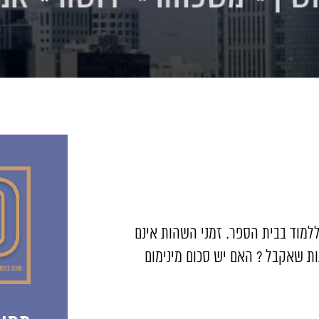
 לנו ילד בן 6 שמתחיל השנה ללמוד בבית הספר. זמני השהות אינם
ות שאקבל ? האם יש סכום מינימום