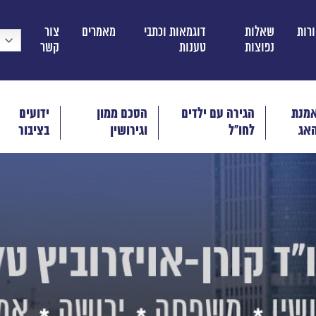
ורות
שאלות
דוגמאות וכתבי
מאמרים
צור
נפוצות
טענות
קשר
מנת
הגירה עם ילדים
הסכם ממון
ידועים
אג
לחו"ל
וגירושין
בציבור