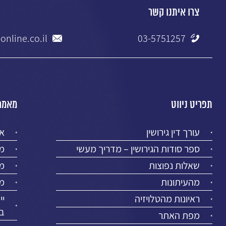
צרו איתנו קשר
online.co.il
03-5751257
תפריט ניווט
מאמרי
עורך דין גירושין
א
ספר סודות הגירושין – מדריך מעשי
מז
שאלות נפוצות
מר
מהעיתונות
מז
ראיונות מהטלויזיה
יי
בע
מפת האתר