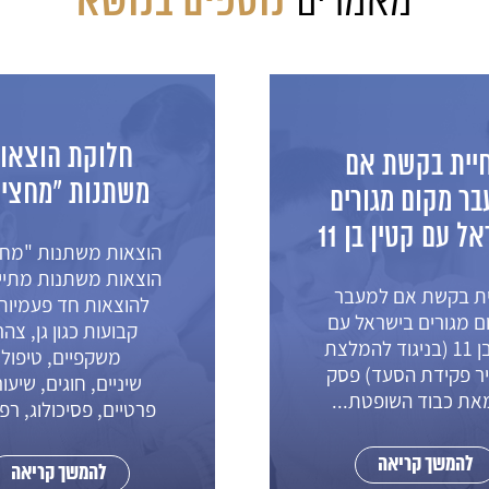
נוספים בנושא
מאמרים
חלוקת הוצאו
יית בקשת אם
משתנות "מחציו
בר מקום מגורים
ל עם קטין בן 11
הוצאות משתנות "מחצ
הוצאות משתנות מתיי
ית בקשת אם למעבר
להוצאות חד פעמיות
ם מגורים בישראל עם
קבועות כגון גן, צהרו
קטין בן 11 (בניגוד להמלצת
משקפיים, טיפולי
ר פקידת הסעד) פסק
שיניים, חוגים, שיעו
מאת כבוד השופטת...
פרטיים, פסיכולוג, רפו
להמשך קריאה
להמשך קריאה