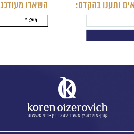
ים ותענו בהקדם:
השארו מעודכני