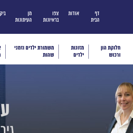
דף
אודות
צפו
מן
ביק
הבית
בראיונות
העיתונות
חלוקת הון
מזונות
משמורת ילדים וזמני
א
ורכוש
ילדים
שהות
ה