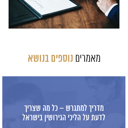
מאמרים
נוספים בנושא
פסק דין מאת כבוד השופט פליקס
גורודצקי (ת"ע 25797-12-15):
ריפוי פגמים בצוואה בכתב יד?