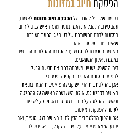
הפסקת
חיוב במזונות
הפסקת חיוב מזונות
בקשתו של בעל להורות על
לאשתו,
עקב סירובה לקבל את הגט. בנוסף עותר האיש לביטול חיוב
המזונות לבתם המשותפת של בני הזוג, מחמת העובדה
שאינה עוד במשמורת אמה.
האישה המסרבת להתגרש עד להסדרת המחלוקות הרכושיות
במסגרת איזון המשאבים.
בית-המשפט לענייני משפחה דחה את תביעת הבעל
להפסקת מזונות האישה והקטינה ופסק כי:
אכן בהחלטת בית הדין יש קביעה פוזיטיבית המחייבת את
האישה בקבלת גט. אולם, משערערה האישה על ההחלטה
וכאשר ההחלטה על החיוב בגט טרם הסתיימה, לא ניתן
לעתור להפסקת המזונות.
אם תהפוך החלטת בית הדין לחיוב האישה בגט, סופית, ואם
יקבע ממצא פוזיטיבי על סירובה לקבלו, כי אז יבשילו