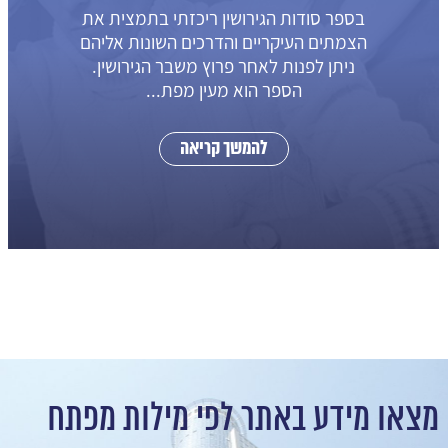
פסק דין מאת כבוד השופט פליקס גורודצקי
(ת"ע 25797-12-15): ריפוי פגמים בצוואה
בכתב יד? אישה כתבה דף במחברת כשנה
וחצי...
להמשך קריאה
מצאו מידע באתר לפי מילות מפתח