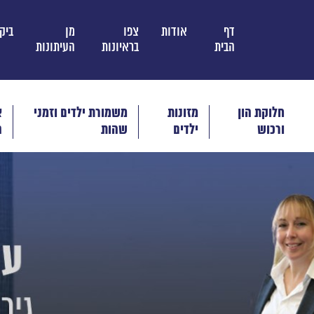
דף
אודות
צפו
מן
ביק
הבית
בראיונות
העיתונות
חלוקת הון
מזונות
משמורת ילדים וזמני
א
ורכוש
ילדים
שהות
ה