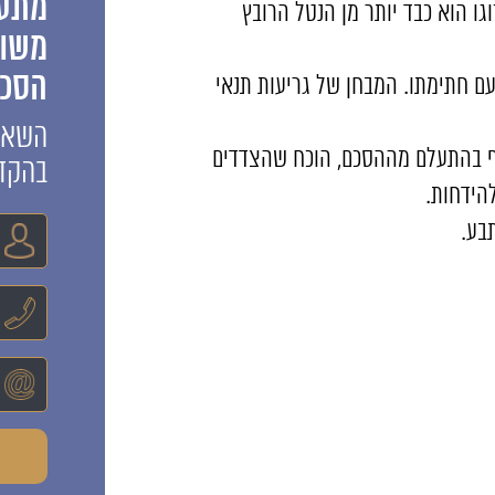
מתענ
גו הוא כבד יותר מן הנטל הרובץ
משות
הסכמ
עם חתימתו. המבחן של גריעות תנאי
השאיר
אף בהתעלם מההסכם, הוכח שהצדדים
בהקד
להידחות.
בע.