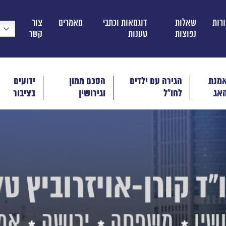
ורות
שאלות
דוגמאות וכתבי
מאמרים
צור
נפוצות
טענות
קשר
מנת
הגירה עם ילדים
הסכם ממון
ידועים
אג
לחו"ל
וגירושין
בציבור