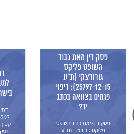
פסק דין מאת כבוד
השופט פליקס
דח
גורודצקי (ת"ע
למע
25797-12-15): ריפוי
בישרא
פגמים בצוואה בכתב
יד?
דחי
למקו
פסק דין מאת כבוד השופט
פליקס גורודצקי (ת"ע
תסקי