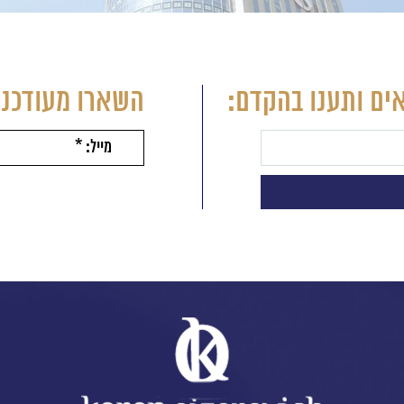
ים ותענו בהקדם:
השארו מעודכני