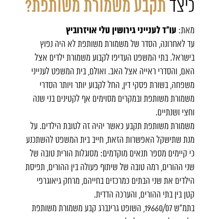
כיצד
תקבע משמורת משותפת?
עו"ד לענייני גירושין טלי אויזרוביץ
מאת:
עד לאחרונה, הסדר של משמורת משותפת לא היה נפוץ
בישראל. בתי המשפט העדיפו לקבוע
משמורת ילדים אצל
האם
, והסדרי ראייה אצל האב. ואולם,
בית המשפט לענייני
משפחה
, בשורת פסקי דין, החל לקבוע יותר ויותר הסדרי
משמורת משותפת ובמקרים מסוימים אף לקטינים בני שנה
וחצי ושנתיים.
משמורת משותפת תקבע כאשר יהיה זה לטובת הילדים. על
מנת שתישקל האפשרות הזאת, חייב בית המשפט להשתכנע
כי קיימים מספר תנאים מוקדמים: מסוגלות הורית טובה של
שני ההורים, רמה טובה של שיתוף פעולה בין ההורים, תפיסת
הילדים את שני הבתים כמרכזים בחייהם, מרחק גיאוגרפי
קטן בין בתי ההורים, והערכה הדדית.
בתמ"ש 19660/07, השופט גרינברג קבע משמורת משותפת