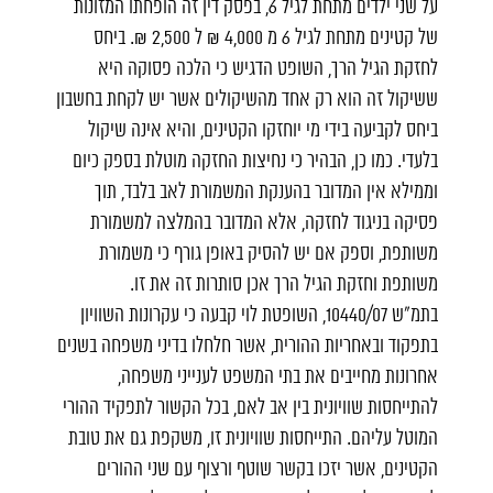
על שני ילדים מתחת לגיל 6, בפסק דין זה הופחתו המזונות
של קטינים מתחת לגיל 6 מ 4,000 ₪ ל 2,500 ₪. ביחס
לחזקת הגיל הרך, השופט הדגיש כי הלכה פסוקה היא
ששיקול זה הוא רק אחד מהשיקולים אשר יש לקחת בחשבון
ביחס לקביעה בידי מי יוחזקו הקטינים, והיא אינה שיקול
בלעדי. כמו כן, הבהיר כי נחיצות החזקה מוטלת בספק כיום
וממילא אין המדובר בהענקת המשמורת לאב בלבד, תוך
פסיקה בניגוד לחזקה, אלא המדובר בהמלצה למשמורת
משותפת, וספק אם יש להסיק באופן גורף כי משמורת
משותפת וחזקת הגיל הרך אכן סותרות זה את זו.
בתמ"ש 10440/07, השופטת לוי קבעה כי עקרונות השוויון
בתפקוד ובאחריות ההורית, אשר חלחלו בדיני משפחה בשנים
אחרונות מחייבים את בתי המשפט לענייני משפחה,
להתייחסות שוויונית בין אב לאם, בכל הקשור לתפקיד ההורי
המוטל עליהם. התייחסות שוויונית זו, משקפת גם את טובת
הקטינים, אשר יזכו בקשר שוטף ורצוף עם שני ההורים