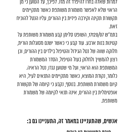
למרות שאלה בחרו להיפרד זה מזו. לפיכך, על הטוען כי מן
הראוי שלא לאפשר משמורת משותפת כאשר מתקיימים
תקשורת תקינה וקירבה פיזית בין ההורים, עליו הנטל להוכיח
זאת.
בתמ"ש 17120/07, השופט סלימן קבע משמורת משותפת על
קטינות בנות ארבע. עוד קבע כי כאשר ישנם מסוגלות הורית,
חלוקה שווה של נטל הגידול והטיפול בילדים בין ההורים, וכן
רצון להמשיך ולחלוק בעול הטיפול, הסדר המשמורת
המשותפת הוא הראוי, ועל מי שטוען נגדו, נטל הראיה.
כלומר, נקודת המוצא, כאשר מתקיימים התנאים לעיל, היא
קיום משמורת משותפת. בנוסף, נקבע כי קיומה של תקשורת
אופטימלית בין ההורים, אינה תנאי לקיומה של משמורת
משותפת.
אנשים, שהתעניינו במאמר זה, התעניינו גם ב: