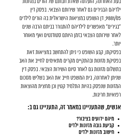
בעת האחרונה, הועלתה שאלת חבותם של הורים במזונות
ילדיהם הבגירים גם לאחר שירותם הצבאי. בפסק דין
9881/05, דן השופט במציאות הישראלית בה הורים לילדים
"בגירים" מאפשרים לילדיהם להתגורר בביתם הרבה שנים
לאחר שירותם הצבאי בזמן היותם סטודנטים ואף מאוחר
יותר.
בפסיקתו, קבע השופט כי ניתן להתחשב במציאות זאת
בפסיקת מזונות ובהתקיים מקרים מתאימים לחייב את האב
בתשלום מזונות גם לאחר סיום השירות הצבאי. בפסק דין
שניתן לאחרונה, בית המשפט חייב את האב בשליש מסכום
המזונות שנפסק בהיות התלמיד קטין וכן מחצית מהוצאות
רפואיות חריגות.
אנשים, שהתעניינו במאמר זה, התעניינו גם ב:
מיהם ידועים בציבור?
קביעת גובה מזונות ילדים
חישוב מזונות ילדים