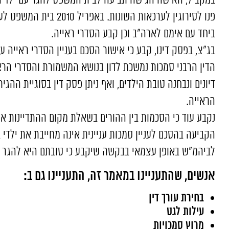
במקביל, האישה הגישה תביעה לבית המשפט להגר עם ילדיה 
פנו לסירוגין לערכאות השונות
ביחד עם אימם לארה"ב וכן קבע הסדרי ראייה.
בג"צ, בפסק דינו, קבע כי אישור הסכם בעניין הסדרי ראייה ע"
הדין הרבני סמכות נמשכת לדון בנושא המשמורת והסדרי הרא
דיונים ונבחנה טובת הילדים, ואף ניתן פסק דין בסוגיית ההג
הראייה.
נקבע עוד כי הסכמות בין ההורים בשאלת מקום ההתדיינות אינ
הקביעה בהסכם לעניין סמכות עניינית אינה מחייבת את ילדי בנ
לביהמ"ש באופן עצמאי בבקשה שיקבע כי טובתם היא להגר 
אנשים, שהתעניינו במאמר זה, התעניינו גם ב:
בחירת עורך דין
עילות לגט
מרוץ סמכויות