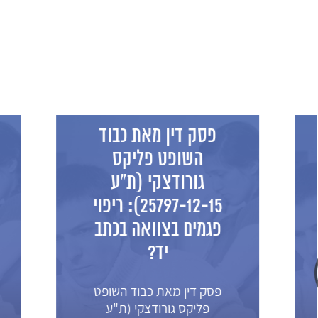
פסק דין מאת כבוד
השופט פליקס
דח
גורודצקי (ת"ע
למע
25797-12-15): ריפוי
בישרא
פגמים בצוואה בכתב
יד?
דחי
למקו
פסק דין מאת כבוד השופט
פליקס גורודצקי (ת"ע
תסקי