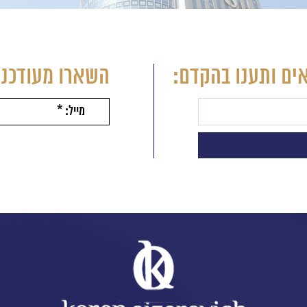
ים ותענו בהקדם:
השארו מעודכני