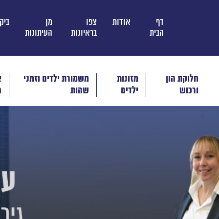
דף
אודות
צפו
מן
ביק
הבית
בראיונות
העיתונות
חלוקת הון
מזונות
משמורת ילדים וזמני
א
ורכוש
ילדים
שהות
ה