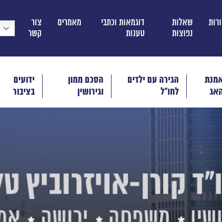
ורות
שאלות
דוגמאות וכתבי
מאמרים
צור
נפוצות
טענות
קשר
מנת
הגירה עם ילדים
הסכם ממון
ידועים
אג
לחו"ל
וגירושין
בציבור