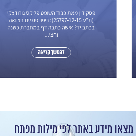
פסק דין מאת כבוד השופט פליקס גורודצקי
(ת"ע 25797-12-15): ריפוי פגמים בצוואה
בכתב יד? אישה כתבה דף במחברת כשנה
וחצי...
להמשך קריאה
מצאו מידע באתר לפי מילות מפתח