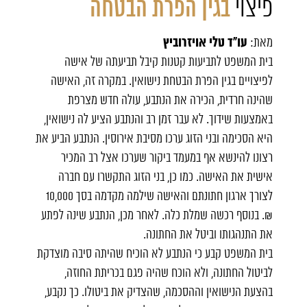
פיצוי
בגין הפרת הבטחה
עו"ד טלי אויזרוביץ
מאת:
בית המשפט לתביעות קטנות קיבל תביעתה של אישה
לפיצויים בגין הפרת הבטחת נישואין. במקרה זה, האישה
שהינה חרדית, הכירה את הנתבע, עולה חדש מצרפת
באמצעות שידוך. לא עבר זמן רב והנתבע הציע לה נישואין,
היא הסכימה ובני הזוג ערכו מסיבת אירוסין. הנתבע הביע את
רצונו להינשא אף במעמד ביקור שערכו אצל רב המכיר
אישית את האישה. כמו כן, בני הזוג התקשרו עם חברה
לצורך ארגון חתונתם והאישה שילמה מקדמה בסך 10,000
₪. בנוסף רכשה שמלת כלה. לאחר מכן, הנתבע שינה לפתע
את התנהגותו וביטל את החתונה.
בית המשפט קבע כי הנתבע לא הוכיח שהיתה סיבה מוצדקת
לביטול החתונה, ולא הוכח שהיה פגם בכריתת החוזה,
בהצעת הנישואין וההסכמה, שהצדיק את ביטולו. כך נקבע,