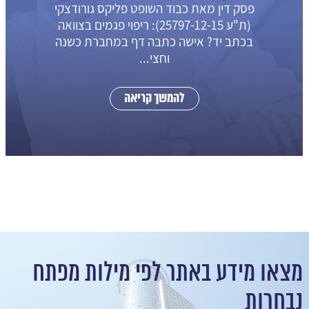
פסק דין מאת כבוד השופט פליקס גורודצקי
(ת"ע 25797-12-15): ריפוי פגמים בצוואה
בכתב יד? אישה כתבה דף במחברת כשנה
וחצי...
להמשך קריאה
מצאו מידע באתר לפי מילות מפתח
נבחרות